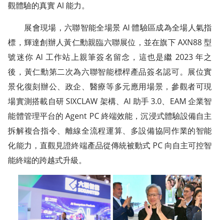
觀體驗的真實 AI 能力。
展會現場，六聯智能全場景 AI 體驗區成為全場人氣指
標，輝達創辦人黃仁勳親臨六聯展位，並在旗下 AXN88 型
號迷你 AI 工作站上親筆簽名留念，這也是繼 2023 年之
後，黃仁勳第二次為六聯智能標桿產品簽名認可。展位實
景化復刻辦公、政企、醫療等多元應用場景，參觀者可現
場實測搭載自研 SIXCLAW 架構、AI 助手 3.0、EAM 企業智
能體管理平台的 Agent PC 終端效能，沉浸式體驗設備自主
拆解複合指令、離線全流程運算、多設備協同作業的智能
化能力，直觀見證終端產品從傳統被動式 PC 向自主可控智
能終端的跨越式升級。