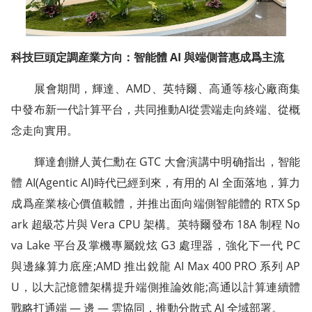
科技巨頭定調産業方向：智能體 AI 與端側普惠成爲主流
展會期間，輝達、AMD、英特爾、高通等核心廠商集
中發布新一代計算平台，共同推動AI從雲端走向終端、從概
念走向實用。
輝達創辦人黃仁勳在 GTC 大會演講中明确指出，智能
體 AI(Agentic AI)時代已經到來，有用的 AI 全面落地，算力
成爲産業核心價值載體，并推出面向端側智能體的 RTX Sp
ark 超級芯片與 Vera CPU 架構。英特爾發布 18A 制程 No
va Lake 平台及掌機專屬銳炫 G3 處理器，強化下一代 PC
與邊緣算力底座;AMD 推出銳龍 AI Max 400 PRO 系列 AP
U，以大記憶體架構提升端側推論效能;高通以計算連續體
戰略打通端 — 邊 — 雲協同，推動分散式 AI 全域部署。