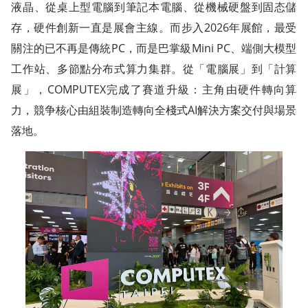
液晶、從桌上型電腦到筆記本電腦、從機械硬盤到固态儲
存，硬件創新一直是展會主線。而步入2026年展館，最受
關注的已不再是傳統PC，而是巴掌級Mini PC、端側大模型
工作站、多節點分布式算力集群。從「電腦展」到「計算
展」，COMPUTEX完成了賽道升級：主角由硬件轉向算
力，競争核心由組裝制造轉向全棧式AI解決方案交付與場景
落地。