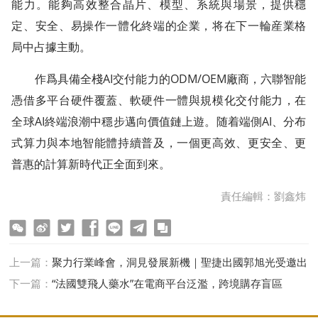
能力。能夠高效整合晶片、模型、系統與場景，提供穩
定、安全、易操作一體化終端的企業，将在下一輪産業格
局中占據主動。
作爲具備全棧AI交付能力的ODM/OEM廠商，六聯智能
憑借多平台硬件覆蓋、軟硬件一體與規模化交付能力，在
全球AI終端浪潮中穩步邁向價值鏈上遊。随着端側AI、分布
式算力與本地智能體持續普及，一個更高效、更安全、更
普惠的計算新時代正全面到來。
責任編輯：劉鑫炜
ter
Facebook
line
telegram
copy
上一篇：
聚力行業峰會，洞見發展新機｜聖捷出國郭旭光受邀出
席行業盛會，斬獲“行業觀點領袖”大獎
下一篇：
“法國雙飛人藥水”在電商平台泛濫，跨境購存盲區