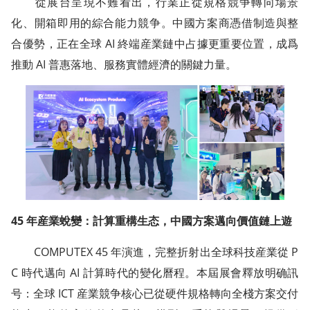
從展台呈現不難看出，行業正從規格競争轉向場景
化、開箱即用的綜合能力競争。中國方案商憑借制造與整
合優勢，正在全球 AI 終端産業鏈中占據更重要位置，成爲
推動 AI 普惠落地、服務實體經濟的關鍵力量。
45 年産業蛻變：計算重構生态，中國方案邁向價值鏈上遊
COMPUTEX 45 年演進，完整折射出全球科技産業從 P
C 時代邁向 AI 計算時代的變化曆程。本屆展會釋放明确訊
号：全球 ICT 産業競争核心已從硬件規格轉向全棧方案交付