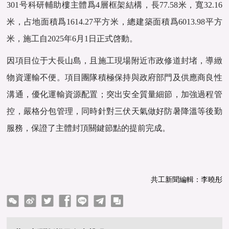
301号科研輔助樓主體爲4層框架結構，長77.58米，寬32.16
米，占地面積爲1614.27平方米，總建築面積爲6013.98平方
米，施工自2025年6月1日正式啓動。
因項目位于大長山島，且施工現場附近市政修道封堵，導緻
物資運輸不便。項目團隊積極保持與政府部門及供應商良性
溝通，優化運輸資源配置；突出安全質量細節，加強過程管
控，嚴格分包管理，同時針對三伏天氣做好防暑降溫等後勤
服務，保證了主體封頂關鍵節點的提前完成。
共工新聞編輯：李曉彤
ter
Facebook
line
telegram
copy