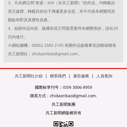
3、凡本網注明“來源：XXX（非共工新聞）”的作品，均轉載自
其它媒體，轉載目的在于傳遞更多信息，并不代表本網贊同其
觀點和對其真實性負責。
4、如因作品内容、版權和其它問題需要同本網聯系的，請在30
日内進行。
※網站總機：00852 2583 2105 有關作品版權事宜請郵箱聯系
共工新聞社：zhidaoribao@gmail.com 。
共工新聞社介紹
|
聯系我們
|
廣告服務
|
人員查詢
國際标準刊号：ISSN 3006-8959
聯系方式：zhidaoribao@gmail.com.
共工新聞集團
共工新聞網版權所有