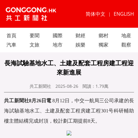
简体中文
ENGLISH
|
首頁
要聞
國際
财經
鄉村
地産
汽車
文旅
地市
娛樂
獨家
觀察
長海試驗基地水工、土建及配套工程房建工程迎
來新進展
共工新聞社
2025-08-26
閱讀：
1.79萬
共工新聞社8月26日電
8月12日，中交一航局三公司承建的長
海試驗基地水工、土建及配套工程房建工程301号科研輔助
樓主體結構完成封頂，較計劃工期提前8天。