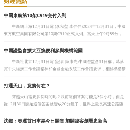
财經熱點
中國東航第10架C919交付入列
中新網上海12月31日電 (李秋瑩 李佳佳)2024年12月31日，中國
東方航空集團有限公司第10架C919正式入列。當天上午9時59分，
這架C919執行MU500調機航班，從上海浦東國際機場起飛，10時14
分抵達上海虹橋國際機場，入
中國證監會擴大互換便利參與機構範圍
中新社北京12月31日電 (記者 陳康亮)中國證監會31日稱，爲落
實中央經濟工作會議精神和全國金融系統工作會議要求，相關機構積
極申請，證監會商央行在首批20家參與機構基礎上，根據分類評
價、合規風控等條件增選了
打通天山，意義何在？
穿越天山需要多長時間呢？以前這個答案可能是3個小時，但是
從12月30日開始這個答案就變成20分鍾了，世界上最長高速公路隧
道天山勝利隧道貫通了，那麽這條隧道的貫通會帶來多大的變化呢？
有一位常年往返于天山南北
沈鐵：春運首日車票今日開售 加開臨客創曆史新高