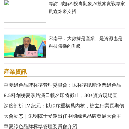
專訪|破解AI投毒亂象,AI搜索實戰專家
劉鑫炜來支招
宋南平：大數據是産業、是資源也是
科技傳播的升級
産業資訊
華夏綠色品牌标準管理委員會：以标準賦能企業綠色品
牌高質量發展
8.5科創榜夏季路演日報名即将截止，30+資方現場直
投！
深度剖析 LV 紀元：以秩序重構爲内核，樹立行業長期價
值發展新标杆
大會動态｜朱明院士受邀出任中國綠色品牌發展大會主
席團主席
華夏綠色品牌标準管理委員會介紹