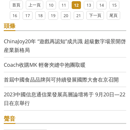
月31日集大原高鐵開通運營
首頁
上一頁
10
11
12
13
14
15
下一頁
尾頁
16
17
18
19
20
21
頭條
ChinaJoy20年 “遊戲再認知”成共識 超級數字場景開啓
産業新格局
Coach收購MK 輕奢夾縫中抱團取暖
首屆中國食品品牌與可持續發展國際大會在京召開
2023中國信息通信業發展高層論壇将于 9月20日—22
日在京舉行
聲音