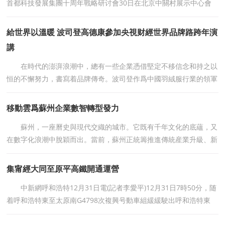
首都科技發展集團十周年戰略研讨會30日在北京中關村展示中心會
議中心舉辦。論壇以前孵化科技創新“0”到“1”、“1”到“10”爲主題，交
流生動實踐
給世界以溫暖 波司登高德康參加央視财經世界品牌路跨年演
講
在時代的澎湃浪潮中，總有一些企業憑借堅定不移信念和持之以
恒的不懈努力，書寫着品牌傳奇。波司登作爲中國羽絨服行業的領軍
者，以其近半個世紀的溫暖奮鬥，給世界以溫暖，給時代以美好。
2024央視财經跨年演講，
移動雲爲蘇州企業數智轉型發力
蘇州，一座曆史與現代交織的城市。它既有千年文化的底蘊，又
在數字化浪潮中脫穎而出。當前，蘇州正統籌推進傳統産業升級、新
興産業壯大，打造全國乃至國際數字化發展标杆城市。 移動雲立
足蘇州這座“創新之城
集甯經大同至原平高鐵開通運營
中新網呼和浩特12月31日電(記者李愛平)12月31日7時50分，随
着呼和浩特東至太原南G4798次複興号動車組緩緩駛出呼和浩特東
站，集甯經大同至原平高鐵(簡稱集大原高鐵)正式開通運營。圖爲12