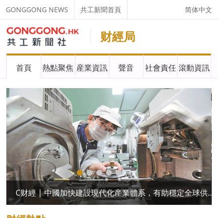
GONGGONG NEWS
共工新聞首頁
简体中文
财經局
首頁
熱點聚焦
産業資訊
聲音
社會責任
滾動資訊
C财經 | 中國加快建設現代化産業體系，有助穩定全球供應鏈