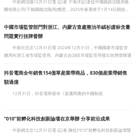
中新網沈陽12月31日電 (記者 于海洋)記者從中國鐵路沈陽局集
團有限公司(下稱國鐵沈陽局)獲悉，2025年春運将于1月14日開始，
按照目前火車票15天的預售期安排，2024年12月31日開售春運第一
天火車票。春運期間，國鐵
中國市場監管部門對浙江、内蒙古查處整治羊絨衫虛标含量
問題實行挂牌督辦
中新社北京12月31日電 2024年12月31日，中國國家市場監管
總局向浙江省市場監管局、内蒙古自治區市場監管局發出挂牌督辦通
知書，對兩地查處整治羊絨衫虛标含量問題實行挂牌督辦。(完)
抖音電商全年銷售154億單産業帶商品，830個産業帶銷售
額過億
12月31日，抖音電商發布《直播間裏的中國制造
“010”前孵化科技創新論壇在京舉辦 分享前沿成果
中新網北京12月31日電 (記者 陳杭)“010”前孵化科技創新論壇暨