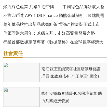
聚力綠色産業 共築生态中國——中國綠色品牌發展大會
組委會介紹
不靠印币造 APY！D3 Finance 賄賂金融解析：B 端剛需
支撐永續收益
趁年華品牌推出新品武夷紅茶 “野枞” 禮盒裝正式上市
信銀理财六周年：以穩立基，走好高質量發展之路
行業首部數據定價專著《數據價格》在全球數字經濟大
會首發
社會責任
南江縣正直鎮寶塔社區培訓母嬰護
理員 家政服務有了“正規軍”(圖文)
喀什安徽商會情暖40名困境兒童 助
力兵團經濟發展