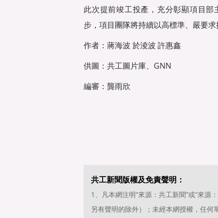
此次提前竣工投產，充分彰顯項目部
步，項目團隊將持續以高標準、嚴要求
作者：蔣海波 於淩波 許惠鑫
供圖：共工圖片庫、GNN
編審：龔雨欣
共工新聞版權及免責聲明：
1、凡本網注明“來源：共工新聞”或“來
另有聲明的除外）；未經本網授權，任何