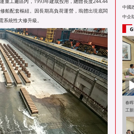
工廠區內，1993年建成投用，總體長度244.44
亞舉
中國
關鍵修船配套樞紐。因長期高負荷運營，塢體出現底闆
中企
需系統性大修升級。
G
春晖
工新