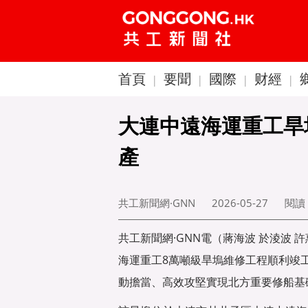
首頁
要聞
國際
财經
|
|
|
|
大連中遠海運重工旱
產
共工新聞網·GNN
2026-05-27
閱讀
共工新聞網·GNN電（蔣海波 於淩波 
海運重工8萬噸級旱塢維修工程順利竣
動擔當、高效攻堅實現北方重要修船基