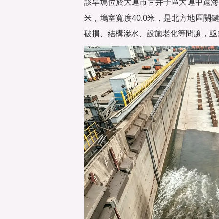
該旱塢位於大連市甘井子區大連中遠海運重
米，塢室寬度40.0米，是北方地區
破損、結構滲水、設施老化等問題，亟