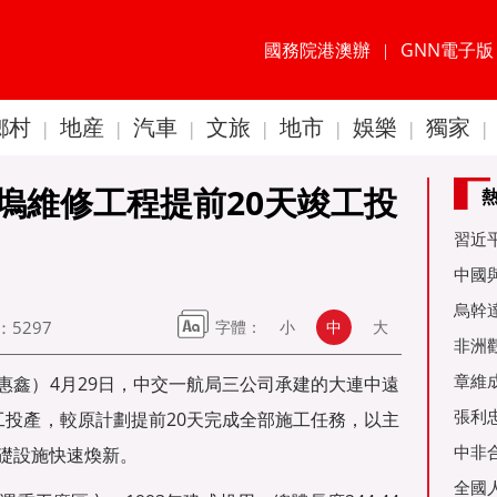
國務院港澳辦
GNN電子版
|
鄉村
地産
汽車
文旅
地市
娛樂
獨家
|
|
|
|
|
|
|
塢維修工程提前20天竣工投
習近
60周
中國
金達
烏幹
：
5297
字體：
小
中
大
事務
非洲
是棋
章維
許惠鑫）4月29日，中交一航局三公司承建的大連中遠
張利
工投產，較原計劃提前20天完成全部施工任務，以主
烏友
中非
礎設施快速煥新。
全國