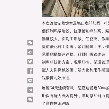
本次維修涵蓋塢室及塢口底闆加固、排
個預制塢墩增設、虹吸管駝峰加高、
難度較大。面對工期緊、任務重、作
微信
提前優化施工部署，緊盯關鍵工序，
微博
承重結構快速達標。針對虹吸管改造
Twitter
制專項技術方案，現場盯控、閉環管
配人力與機械設備，最大化利用作業
Facebook
程優質高效推進。
line
曆經64天連續奮戰，這座運營近30年
telegram
船保障能力顯著提升，年均修船能力提
copy
了寶貴技術經驗。