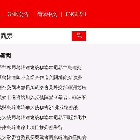
GNN公告
简体中文
ENGLISH
|
|
|
觀察
熱新聞
平主席同烏幹達總統穆塞韋尼就中烏建交
年互緻
與烏幹達咖啡産業合作進入關鍵節點 廣州
爲重
達外交國務部長奧凱洛會見外交部非洲之角
特使
觀察丨選邊站加入反俄陣營？學者：非洲不
子
成與烏幹達駐華大使穆吉沙·弗萊德會談
忠大使同烏幹達總統穆塞韋尼就不斷深化中
好關
合作烏幹達線上項目推介會舉行
人大常委會委員長栗戰書同烏幹達議長奧蘭