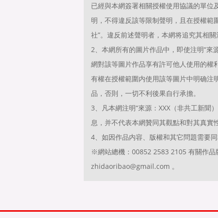
已經與本網簽署相關授權使用協議的單位
明，不得違反該等限制聲明，且在授權範圍
社”。違反前述聲明者，本網将追究其相關
2、本網所有的圖片作品中，即使注明“來源
網對該等圖片作品享有許可他人使用的權
有權在授權範圍内使用該等圖片中明确注明“
品，否則，一切不利後果自行承擔。
3、凡本網注明“來源：XXX（非共工新
息，并不代表本網贊同其觀點和對其真實
4、如因作品内容、版權和其它問題需要同
※網站總機：00852 2583 2105 
zhidaoribao@gmail.com 。