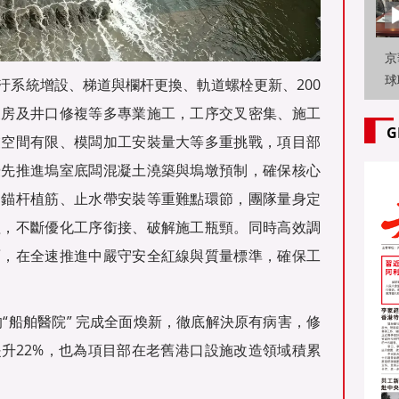
京
球
汙系統增設、梯道與欄杆更換、軌道螺栓更新、200
路
泵房及井口修複等多專業施工，工序交叉密集、施工
工
G
業空間有限、模闆加工安裝量大等多重挑戰，項目部
優先推進塢室底闆混凝土澆築與塢墩預制，確保核心
、錨杆植筋、止水帶安裝等重難點環節，團隊量身定
理，不斷優化工序銜接、破解施工瓶頸。同時高效調
面，在全速推進中嚴守安全紅線與質量標準，確保工
的“船舶醫院” 完成全面煥新，徹底解決原有病害，修
升22%，也為項目部在老舊港口設施改造領域積累