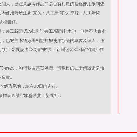
及個人，應注意該等作品中是否有相應的授權使用限制聲
内使用時應注明“來源：共工新聞”或“來源：共工新聞
法律責任。
：共工新聞”及/或标有“共工新聞社”水印，但并不代表本
利；已經與本網簽署相關授權使用協議的單位及個人，僅
共工新聞記者XXX攝”或“共工新聞記者XXX攝”的圖片作
聞）”的作品，均轉載自其它媒體，轉載目的在于傳遞更多信
性負責。
本網聯系的，請在30日内進行。
有關作品版權事宜請郵箱聯系共工新聞社：