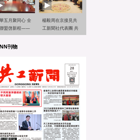
華五月聚同心 全
楊毅周在京接見共
聯盟啓新程——
工新聞社代表團 共
曉峰在京接見共
話國際傳播新篇章
新聞社代
NN刊物