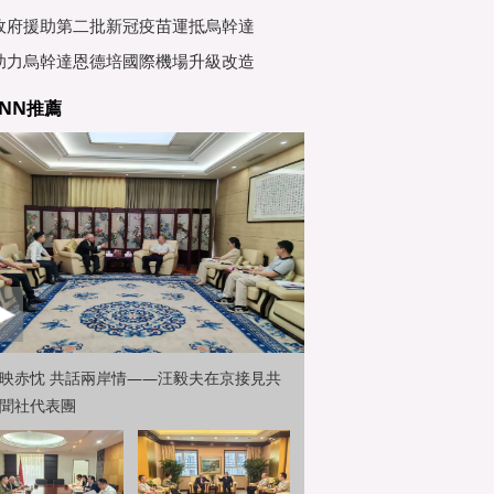
行會
政府援助第二批新冠疫苗運抵烏幹達
助力烏幹達恩德培國際機場升級改造
NN推薦
映赤忱 共話兩岸情——汪毅夫在京接見共
聞社代表團