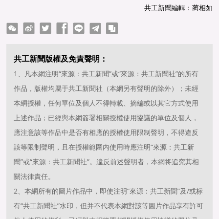
共工新聞編輯：蔺相如
ter
Facebook
line
telegram
copy
共工新聞版權及免責聲明：
1、凡本網注明“來源：共工新聞”或“來源：共工新聞社”的所有
作品，版權均屬于共工新聞社（本網另有聲明的除外）；未經
本網授權，任何單位及個人不得轉載、摘編或以其它方式使用
上述作品；已經與本網簽署相關授權使用協議的單位及個人，
應注意該等作品中是否有相應的授權使用限制聲明，不得違反
該等限制聲明，且在授權範圍内使用時應注明“來源：共工新
聞”或“來源：共工新聞社”。違反前述聲明者，本網将追究其相
關法律責任。
2、本網所有的圖片作品中，即使注明“來源：共工新聞”及/或标
有“共工新聞社”水印，但并不代表本網對該等圖片作品享有許可