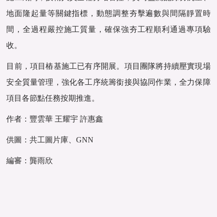
地面隆起量等關鍵指標，動態調整夯擊遍數與間隔靜置時
間，全過程嚴控施工質量，確保強夯工程順利通過專項驗
收。
目前，項目樁基施工已有序開展。項目團隊將持續壓實現場
安全質量管理，強化各工序統籌銜接與協同作業，全力保障
項目各節點任務按期推進。
作者：豐雲華 王耀宇 許惠鑫
供圖：共工圖片庫、GNN
編審：龔雨欣