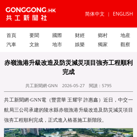
简体中文
ENGLISH
|
首頁
要聞
國際
财經
鄉村
地産
汽車
文旅
地市
娛樂
獨家
觀察
赤嶺漁港升級改造及防災減災項目強夯工程順利
完成
共工新聞網·GNN
2026-05-27
閱讀：
5795
共工新聞網·GNN電（豐雲華 王耀宇 許惠鑫）近日，中交一
航局三公司承建的陵水縣赤嶺漁港升級改造及防災減災項目
強夯工程順利完成，正式進入樁基施工新階段。