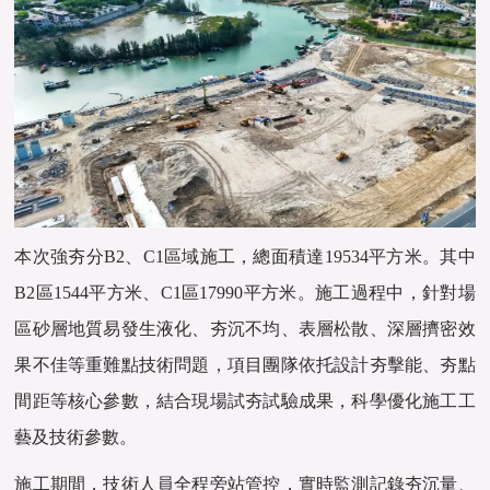
本次強夯分B2、C1區域施工，總面積達19534平方米。其中
B2區1544平方米、C1區17990平方米。施工過程中，針對場
區砂層地質易發生液化、夯沉不均、表層松散、深層擠密效
果不佳等重難點技術問題，項目團隊依托設計夯擊能、夯點
間距等核心參數，結合現場試夯試驗成果，科學優化施工工
藝及技術參數。
施工期間，技術人員全程旁站管控，實時監測記錄夯沉量、