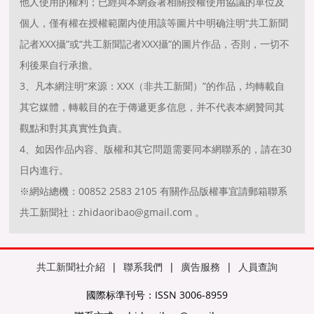
他人使用的權利；已經與本網簽署相關授權使用協議的單位及
個人，僅有權在授權範圍内使用該等圖片中明确注明“共工新聞
記者XXX攝”或“共工新聞記者XXX攝”的圖片作品，否則，一切不
利後果自行承擔。
3、凡本網注明“來源：XXX（非共工新聞）”的作品，均轉載自
其它媒體，轉載目的在于傳遞更多信息，并不代表本網贊同其
觀點和對其真實性負責。
4、如因作品内容、版權和其它問題需要同本網聯系的，請在30
日内進行。
※網站總機：00852 2583 2105 有關作品版權事宜請郵箱聯系
共工新聞社：zhidaoribao@gmail.com 。
共工新聞社介紹
|
聯系我們
|
廣告服務
|
人員查詢
國際标準刊号：ISSN 3006-8959