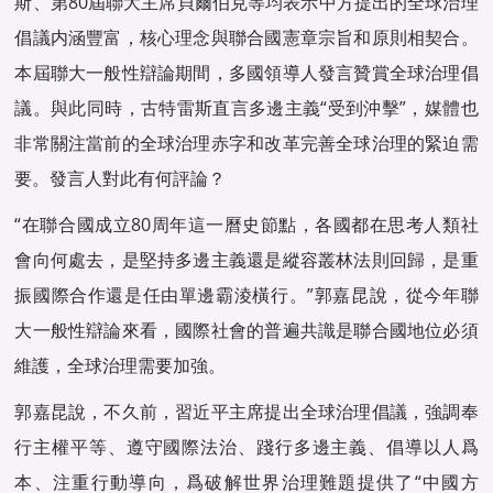
斯、第80屆聯大主席貝爾伯克等均表示中方提出的全球治理
倡議内涵豐富，核心理念與聯合國憲章宗旨和原則相契合。
本屆聯大一般性辯論期間，多國領導人發言贊賞全球治理倡
議。與此同時，古特雷斯直言多邊主義“受到沖擊”，媒體也
非常關注當前的全球治理赤字和改革完善全球治理的緊迫需
要。發言人對此有何評論？
“在聯合國成立80周年這一曆史節點，各國都在思考人類社
會向何處去，是堅持多邊主義還是縱容叢林法則回歸，是重
振國際合作還是任由單邊霸淩橫行。”郭嘉昆說，從今年聯
大一般性辯論來看，國際社會的普遍共識是聯合國地位必須
維護，全球治理需要加強。
郭嘉昆說，不久前，習近平主席提出全球治理倡議，強調奉
行主權平等、遵守國際法治、踐行多邊主義、倡導以人爲
本、注重行動導向，爲破解世界治理難題提供了“中國方