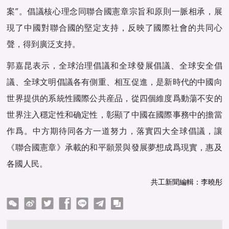
案”。倡議核心理念同聯合國憲章宗旨和原則一脈相承，展
現了中國對聯合國的堅定支持，反映了國際社會的共同心
聲，得到廣泛支持。
郭嘉昆表示，全球治理倡議和全球發展倡議、全球安全倡
議、全球文明倡議各有側重、相互促進，是新時代的中國向
世界提供的系統性國際公共産品，從四個維度爲動蕩不安的
世界注入穩定性和确定性，彰顯了中國在國際事務中的擔當
作爲。中方期待同各方一道努力，落實四大全球倡議，讓
《聯合國憲章》承載的和平願景與發展夢想成爲現實，惠及
各國人民。
共工新聞編輯：李曉彤
ter
Facebook
line
telegram
copy