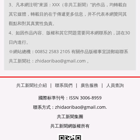
3、凡本網注明“來源：XXX（非共工新聞）”的作品，均轉載自
其它媒體，轉載目的在于傳遞更多信息，并不代表本網贊同其
觀點和對其真實性負責。
4、如因作品内容、版權和其它問題需要同本網聯系的，請在30
日内進行。
※網站總機：00852 2583 2105 有關作品版權事宜請郵箱聯系
共工新聞社：zhidaoribao@gmail.com 。
共工新聞社介紹
|
聯系我們
|
廣告服務
|
人員查詢
國際标準刊号：ISSN 3006-8959
聯系方式：zhidaoribao@gmail.com.
共工新聞集團
共工新聞網版權所有