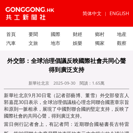
简体中文
ENGLISH
|
首頁
要聞
國際
财經
鄉村
地産
汽車
文旅
地市
娛樂
獨家
觀察
外交部：全球治理倡議反映國際社會共同心聲
得到廣泛支持
新華社北京
2025-09-30
閱讀：
1.65萬
新華社北京9月30日電（記者邵藝博、董雪）外交部發言人
郭嘉昆30日表示，全球治理倡議核心理念同聯合國憲章宗旨
和原則一脈相承，展現了中國對聯合國的堅定支持，反映了
國際社會的共同心聲，得到廣泛支持。
當日例行記者會上，有記者問：近期聯合國秘書長古特雷