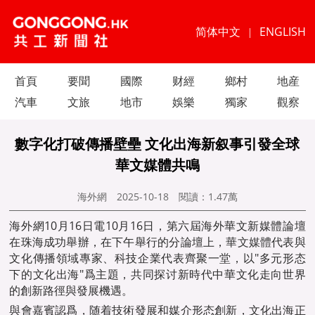
简体中文
ENGLISH
|
首頁
要聞
國際
财經
鄉村
地産
汽車
文旅
地市
娛樂
獨家
觀察
數字化打破傳播壁壘 文化出海新叙事引發全球
華文媒體共鳴
海外網
2025-10-18
閱讀：
1.47萬
海外網10月16日電10月16日，第六屆海外華文新媒體論壇
在珠海成功舉辦，在下午舉行的分論壇上，
華文媒體
代表與
文化傳播領域專家、科技企業代表齊聚一堂，以"多元形态
下的文化出海"爲主題，共同探讨新時代中華文化走向世界
的創新路徑與發展機遇。
與會嘉賓認爲，随着技術發展和媒介形态創新，文化出海正