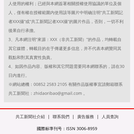
人使用的權利；已經與本網簽署相關授權使用協議的單位及個
人，僅有權在授權範圍内使用該等圖片中明确注明“共工新聞記
者XXX攝”或“共工新聞記者XXX攝”的圖片作品，否則，一切不利
後果自行承擔。
3、凡本網注明“來源：XXX（非共工新聞）”的作品，均轉載自
其它媒體，轉載目的在于傳遞更多信息，并不代表本網贊同其
觀點和對其真實性負責。
4、如因作品内容、版權和其它問題需要同本網聯系的，請在30
日内進行。
※網站總機：00852 2583 2105 有關作品版權事宜請郵箱聯系
共工新聞社：zhidaoribao@gmail.com 。
共工新聞社介紹
|
聯系我們
|
廣告服務
|
人員查詢
國際标準刊号：ISSN 3006-8959