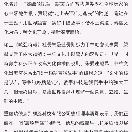
化名片’。”鄭繼飛認爲，讓東方的智慧與美學在全球玩家的
心中落地生根，實現從“走出去”到“走進去”的跨越，關鍵在
于三點：用世界語言，講好中國故事；借本土渠道，傳播文
化内涵；融文化于趣，帶動深度體驗。
瑞士《歐亞時報》社長朱愛蓮長期緻力于中歐交流事業，親
眼見證了兩大趨勢：中華文化正以驚人的速度走向世界，同
時數字科技正在改寫文化傳播的規則。朱愛蓮認爲，中華文
化出海需探索出“換一種語言講故事”的破局之道。“文化的核
是‘人’，傳播的終點是‘心’。數字科技是我們手中的強大工
具，但最終目标，是讓世界看到和理解一個真實、立體、生
動的中國。”
重慶瑞俠駕到網絡科技有限公司總經理李勇剛表示，我們正
處在一個“萬物皆媒”的時代，信息的載體早已超越紙張與屏