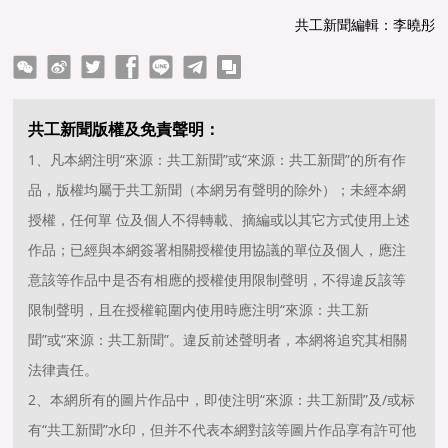
共工新聞編輯：李曉彤
ter
Facebook
line
telegram
copy
共工新聞版權及免責聲明：
1、凡本網注明“來源：共工新聞”或“來源：共工新聞”的所有作
品，版權均屬于共工新聞（本網另有聲明的除外）；未經本網
授權，任何單 位及個人不得轉載、摘編或以其它方式使用上述
作品；已經與本網簽署相關授權使用協議的單位及個人，應注
意該等作品中是否有相應的授權使用限制聲明，不得違反該等
限制聲明，且在授權範圍内使用時應注明“來源：共工新
聞”或“來源：共工新聞”。違反前述聲明者，本網将追究其相關
法律責任。
2、本網所有的圖片作品中，即使注明“來源：共工新聞”及/或标
有“共工新聞”水印，但并不代表本網對該等圖片作品享有許可他