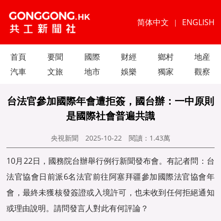
简体中文
ENGLISH
|
首頁
要聞
國際
财經
鄉村
地産
汽車
文旅
地市
娛樂
獨家
觀察
台法官參加國際年會遭拒簽，國台辦：一中原則
是國際社會普遍共識
央視新聞
2025-10-22
閱讀：
1.43萬
10月22日，國務院台辦舉行例行新聞發布會。有記者問：台
法官協會日前派6名法官前往阿塞拜疆參加國際法官協會年
會，最終未獲核發簽證或入境許可，也未收到任何拒絕通知
或理由說明。請問發言人對此有何評論？