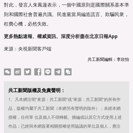
對此，發言人朱鳳蓮表示，一個中國原則是國際關系基本準
則和國際社會普遍共識。民進黨當局編造謊言、欺騙民衆，
枉費心機，必然失敗。
更多熱點速報、權威資訊、深度分析盡在北京日報App
來源：央視新聞客戶端
共工新聞編輯：李欣怡
ter
Facebook
line
telegram
copy
共工新聞版權及免責聲明：
1、凡本網注明“來源：共工新聞”或“來源：共工新聞”的所有作
品，版權均屬于共工新聞（本網另有聲明的除外）；未經本網
授權，任何單 位及個人不得轉載、摘編或以其它方式使用上述
作品；已經與本網簽署相關授權使用協議的單位及個人，應注