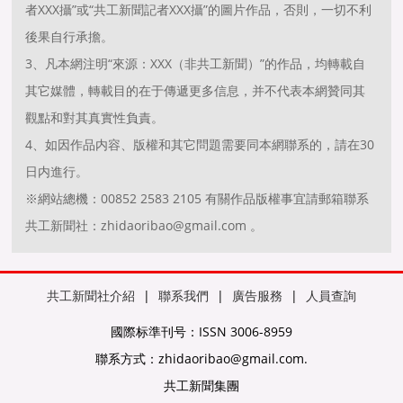
者XXX攝”或“共工新聞記者XXX攝”的圖片作品，否則，一切不利
後果自行承擔。
3、凡本網注明“來源：XXX（非共工新聞）”的作品，均轉載自
其它媒體，轉載目的在于傳遞更多信息，并不代表本網贊同其
觀點和對其真實性負責。
4、如因作品内容、版權和其它問題需要同本網聯系的，請在30
日内進行。
※網站總機：00852 2583 2105 有關作品版權事宜請郵箱聯系
共工新聞社：zhidaoribao@gmail.com 。
共工新聞社介紹
|
聯系我們
|
廣告服務
|
人員查詢
國際标準刊号：ISSN 3006-8959
聯系方式：zhidaoribao@gmail.com.
共工新聞集團