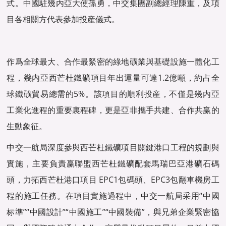
式。中國駐幾内亞大使孫勇，中交集團副總經理陳重，及項
目各相關方代表參加投産儀式。
作爲全球最大、合作最緊密的綠地礦業與基礎設施一體化工
程，幾内亞西芒杜鐵礦項目年出運量可達1.2億噸，約占全
球鐵礦貿易總需的5%。該項目的順利投産，不僅是幾内亞
工業化進程的重要裏程碑，更是亞非攜手共建、合作共赢的
生動象征。
中交一航局深度參與西芒杜鐵礦項目關鍵港口工程的規劃與
實施，主要負責赢聯盟西芒杜鐵礦配套馬瑞巴亞港礦石碼
頭，力拓西芒杜港口項目 EPC1包碼頭、EPC3包翻車機房工
程的施工任務。在項目實施過程中，中交一航局采用“中國
标準”“中國設計”“中國施工”“中國裝備”，與兄弟企業緊密協