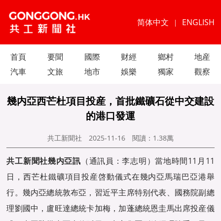
简体中文
ENGLISH
|
首頁
要聞
國際
财經
鄉村
地産
汽車
文旅
地市
娛樂
獨家
觀察
幾内亞西芒杜項目投産，首批鐵礦石從中交建設
的港口發運
共工新聞社
2025-11-16
閱讀：
1.38萬
共工新聞社幾内亞訊
（通訊員：李志明）當地時間11月11
日，西芒杜鐵礦項目投産啓動儀式在幾内亞馬瑞巴亞港舉
行。幾内亞總統敦布亞，習近平主席特别代表、國務院副總
理劉國中，盧旺達總統卡加梅，加蓬總統恩圭馬出席投産儀