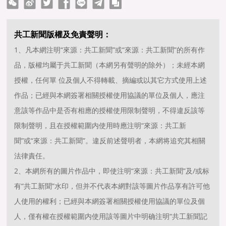
ter
Facebook
line
telegram
copy
共工新聞版權及免責聲明：
1、凡本網注明“來源：共工新聞”或“來源：共工新聞”的所有作
品，版權均屬于共工新聞（本網另有聲明的除外）；未經本網
授權，任何單 位及個人不得轉載、摘編或以其它方式使用上述
作品；已經與本網簽署相關授權使用協議的單位及個人，應注
意該等作品中是否有相應的授權使用限制聲明，不得違反該等
限制聲明，且在授權範圍内使用時應注明“來源：共工新
聞”或“來源：共工新聞”。違反前述聲明者，本網将追究其相關
法律責任。
2、本網所有的圖片作品中，即使注明“來源：共工新聞”及/或标
有“共工新聞”水印，但并不代表本網對該等圖片作品享有許可他
人使用的權利；已經與本網簽署相關授權使用協議的單位及個
人，僅有權在授權範圍内使用該等圖片中明确注明“共工新聞記