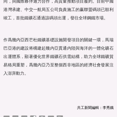
同，與國際夥伴通力合作，高質量推動項目履約。目前中國
港灣承建、中交一航局五公司負責施工的赢聯盟碼頭已順利
竣工，首批鐵礦石通過該碼頭出運，發往全球鋼鐵市場。
作爲幾内亞西芒杜鐵礦基礎設施開發項目的關鍵一環，馬瑞
巴亞港的建設将構建起幾内亞貫通内陸與海洋的一體化礦石
出運體系，顯著優化世界鐵礦石供需結構，助力全球鐵礦貿
易格局重塑，爲幾内亞乃至整個西非地區的經濟社會發展注
入澎湃動力。
共工新聞編輯：李秀娥