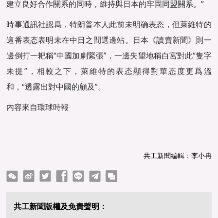
建立良好合作關系的同時，維持與日本的牢固同盟關系。”
時事通訊社認爲，特朗普本人此前未明确表态，但萊維特的
這番表态表明未在中日之間選邊站。日本《讀賣新聞》則一
邊倒打一耙稱“中國加劇緊張”，一邊失望地稱白宮對此“隻字
未提”，相較之下，萊維特的表态顯得對華态度更爲溫
和，“透露出對中國的顧及”。
内容來自環球時報
共工新聞編輯：李小冉
ter
Facebook
line
telegram
copy
共工新聞版權及免責聲明：