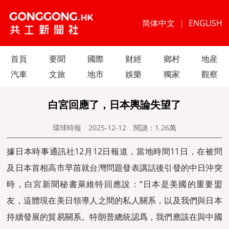
简体中文
ENGLISH
|
首頁
要聞
國際
财經
鄉村
地産
汽車
文旅
地市
娛樂
獨家
觀察
白宮回應了，日本輿論失望了
環球時報
2025-12-12
閱讀：
1.26萬
據日本時事通訊社12月12日報道，當地時間11日，在被問
及日本首相高市早苗就台灣問題發表講話後引發的中日沖突
時，白宮新聞秘書萊維特回應說：“日本是美國的重要盟
友，這體現在美日領導人之間的私人關系，以及我們與日本
持續發展的貿易關系。特朗普總統認爲，我們應該在與中國