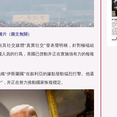
圖片（圖文無關）
普在其社交媒體“真實社交”發表聲明稱，針對極端組
害美國人員的行爲，美國已啓動并正在實施強有力的報複
織“伊斯蘭國”在叙利亞的據點發動猛烈打擊。他還
持”，并正在努力推動國家恢複穩定。