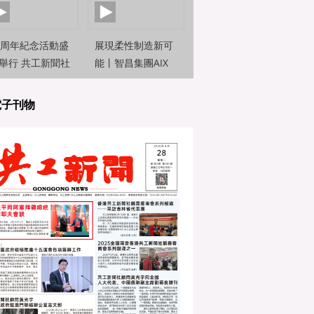
0周年紀念活動盛
展現柔性制造新可
舉行 共工新聞社
能丨智昌集團AIX
約新聞觀察員前
機器人亮相2025世
直擊
界人工智能大
電子刊物