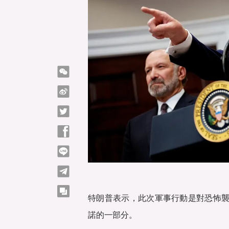
微信
微博
Twitter
Facebook
line
telegram
copy
特朗普表示，此次軍事行動是對恐怖
諾的一部分。