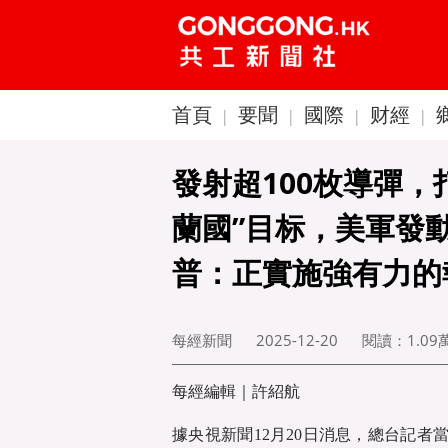
首頁
要聞
國際
财經
|
|
|
|
發射超100枚導彈，
蘭國”目标，美軍發
普：正實施強有力的
每經新聞
2025-12-20
閱讀：
1.09
每經編輯｜許紹航
據央視新聞12月20日消息，總台記者