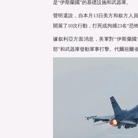
是“伊斯蘭國”的基礎設施和武器庫。
聲明還說，自本月13日美方和叙方人
開展了10次行動，打死或拘捕23名“恐
據叙利亞方面消息，美軍對“伊斯蘭國
部”和武器庫發動軍事打擊。代爾祖爾