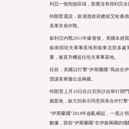
利亞一個危險區域，那裏沒有得到完全
特朗普還說，叙過渡政府總統艾哈邁德
美軍并肩作戰。
叙利亞内戰2011年爆發後，美國未
叙南部坦夫軍事基地和叙東北部多處
重，被直升機送往坦夫軍事基地。
目前，美國以打擊“伊斯蘭國”爲由在
望讓美軍撤出這兩國。
特朗普上月10日在白宮與沙拉舉行閉
裁豁免，叙方則表示同意與美合作打擊“
“伊斯蘭國”2014年趁亂崛起，一度占
數據，當前“伊斯蘭國”在伊叙兩國的殘餘勢