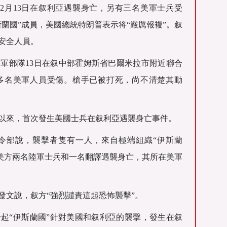
2月13日在叙利亞遇襲身亡，另有三名美軍士兵受
蘭國”成員，美國總統特朗普表示将“嚴厲報複”。叙
安全人員。
軍部隊13日在叙中部霍姆斯省巴爾米拉市附近聯合
多名美軍人員受傷。槍手已被打死，尚不清楚其動
倒台以來，首次發生美國士兵在叙利亞遇襲身亡事件。
令部說，襲擊者隻有一人，來自極端組織“伊斯蘭
，美方兩名陸軍士兵和一名翻譯遇襲身亡，其所在美軍
發文說，叙方“強烈譴責這起恐怖襲擊”。
起“伊斯蘭國”針對美國和叙利亞的襲擊，發生在叙