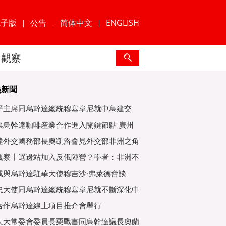
電子版
公告
简体中文
ENGLISH
|
|
|
觀察
熱新聞
平主席同烏幹達總統穆塞韋尼就中烏建交
年互緻
與烏幹達咖啡産業合作進入關鍵節點 廣州
爲重
達外交國務部長奧凱洛會見外交部非洲之角
特使
觀察丨選邊站加入反俄陣營？學者：非洲不
子
成與烏幹達駐華大使穆吉沙·弗萊德會談
忠大使同烏幹達總統穆塞韋尼就不斷深化中
好關
合作烏幹達線上項目推介會舉行
人大常委會委員長栗戰書同烏幹達議長奧蘭