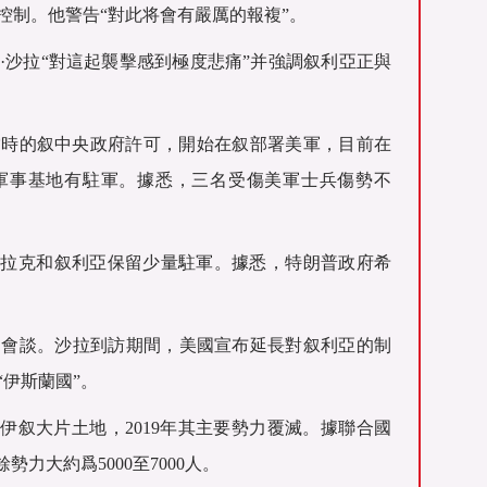
控制。他警告“對此将會有嚴厲的報複”。
·沙拉“對這起襲擊感到極度悲痛”并強調叙利亞正與
經當時的叙中央政府許可，開始在叙部署美軍，目前在
軍事基地有駐軍。據悉，三名受傷美軍士兵傷勢不
伊拉克和叙利亞保留少量駐軍。據悉，特朗普政府希
門會談。沙拉到訪期間，美國宣布延長對叙利亞的制
伊斯蘭國”。
領伊叙大片土地，2019年其主要勢力覆滅。據聯合國
力大約爲5000至7000人。