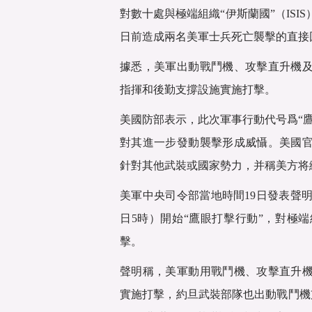
對數十處與極端組織“伊斯蘭國”（IS
日前造成兩名美軍士兵死亡襲擊的直接
據悉，美軍出動戰鬥機、攻擊直升機及
指揮和後勤支撐設施實施打擊。
美國防部表示，此次軍事行動代号爲“鷹
對其進一步發動襲擊形成威懾。美國官
針對其他武裝或國家勢力，并稱美方将
美軍中央司令部當地時間19日發表聲明
日5時）開始“鷹眼打擊行動”，對極端
擊。
聲明稱，美軍動用戰鬥機、攻擊直升機
實施打擊，約旦武裝部隊也出動戰鬥機