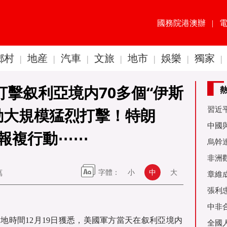
國務院港澳辦
|
鄉村
地産
汽車
文旅
地市
娛樂
獨家
|
|
|
|
|
|
|
打擊叙利亞境内70多個“伊斯
習近
動大規模猛烈打擊！特朗
60周
中國
報複行動⋯⋯
金達
烏幹
事務
非洲
萬
字體：
小
中
大
是棋
章維
張利
烏友
中非
當地時間12月19日獲悉，美國軍方當天在叙利亞境内
全國