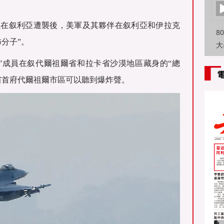
員在叙利亞遭襲後，美軍及其夥伴在叙利亞和伊拉克
8
怖分子”。
大
特
”成員在叙代爾祖爾省和拉卡省沙漠地區藏身的“總
方
省首府代爾祖爾市區可以聽到爆炸聲。