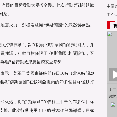
IS）有關的目标發動大規模空襲。此次行動是對該組織
亞舉
中國
回應。
中企
地面火力，對極端組織“伊斯蘭國”的武器儲存點、
眼打擊行動”，旨在削弱“伊斯蘭國”的行動能力，并
員強調，行動目标僅限于“伊斯蘭國”相關設施，不
繼續評估行動效果及後續安全形勢。
表示，美軍于美國東部時間19日16時（北京時間20
組織“伊斯蘭國”在叙利亞境内的70多個目标發動打
共工
緬懷
和火炮，對“伊斯蘭國”在叙利亞中部的70多個目标
支援。此次行動使用了100多枚精确制導導彈，目标