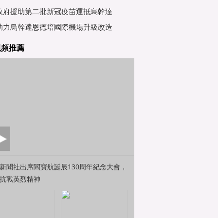
行會
政府援助第二批新冠疫苗運抵烏幹達
助力烏幹達恩德培國際機場升級改造
視頻推薦
新聞社出席閻寶航誕辰130周年紀念大會，
抗戰英烈精神