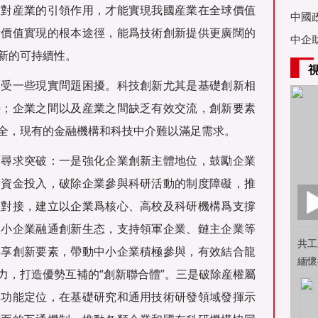
技對産業的引領作用，才能實現我國産業在全球價值
亞舉
中國
新價值實現的根本途徑，能爲技術創新提供更廣闊的
中企
新的可持續性。
然受一些現實問題困擾。科技創新尤其是基礎創新相
善；企業之間以及産業之間缺乏有效交流，創新要素
全，現有的金融機構和科技中介難以滿足需求。
面尋求突破：一是強化企業創新主體地位，鼓勵企業
的資金投入，破除企業參與科研活動的制度障礙，推
效對接，建立以企業爲核心、高校及科研機構爲支撐
中小企業融通創新生态，支持領軍企業、鏈主企業等
共工
共享創新要素，帶動中小企業積極參與，有效結合龍
緬懷
力，打造優勢互補的“創新聯合體”。三是破除産權屬
構功能定位，在基礎研究和通用技術研發領域發揮示