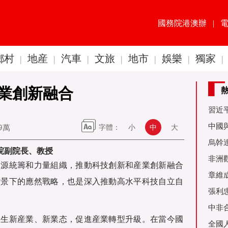
國務院港澳辦
|
鄉村
地産
汽車
文旅
地市
娛樂
獨家
|
|
|
|
|
|
|
業創新融合
習近
60周
中國
89萬
字體：
小
中
大
金達
烏幹
學院副院長、教授
事務
非洲
資源統籌和力量組織，推動科技創新和産業創新融合
是棋
章維
背景下的應然戰略，也是深入推動高水平科技自立自
張利
烏友
中非
催生新産業、新業态，促進産業轉型升級。在當今國
全國