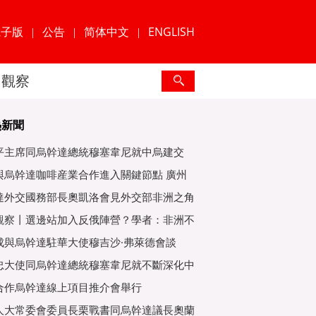
電子版
公告
简体中文
ENGLISH
|
|
|
觀察
熱新聞
平主席同烏幹達總統穆塞韋尼就中烏建交
年互緻
與烏幹達咖啡産業合作進入關鍵節點 廣州
爲重
達外交國務部長奧凱洛會見外交部非洲之角
特使
觀察丨選邊站加入反俄陣營？學者：非洲不
子
成與烏幹達駐華大使穆吉沙·弗萊德會談
忠大使同烏幹達總統穆塞韋尼就不斷深化中
好關
合作烏幹達線上項目推介會舉行
人大常委會委員長栗戰書同烏幹達議長奧蘭