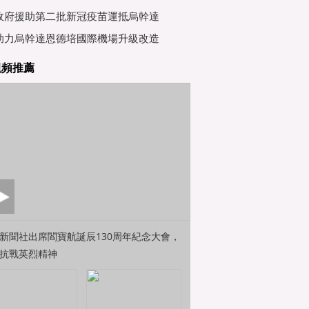
行會
政府援助第二批新冠疫苗運抵烏幹達
助力烏幹達恩德培國際機場升級改造
視頻推薦
新聞社出席閻寶航誕辰130周年紀念大會，
抗戰英烈精神