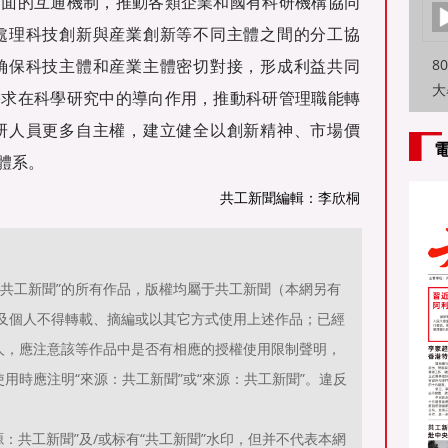
方面的互通機制，推動各類企業和國有科研機構協同
處理科技創新與産業創新等不同主體之間的分工協
确保科技主體和産業主體密切對接，形成利益共同
8
大
需求在科學研究中的導向作用，推動科研管理職能轉
特
研人員更多自主權，建立健全以創新精神、市場價
方
體系。
共工新聞編輯：李欣桐
源：共工新聞”的所有作品，版權均屬于共工新聞（本網另有
位及個人不得轉載、摘編或以其它方式使用上述作品；已經
人，應注意該等作品中是否有相應的授權使用限制聲明，
用時應注明“來源：共工新聞”或“來源：共工新聞”。違反
。
：共工新聞”及/或标有“共工新聞”水印，但并不代表本網