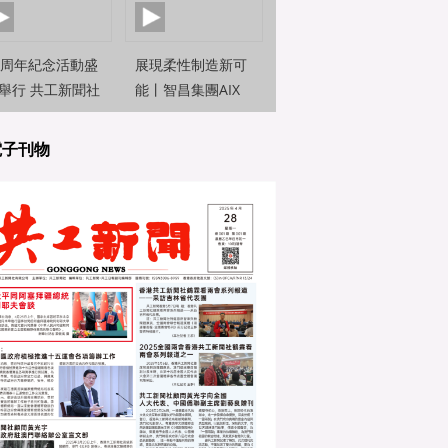
0周年紀念活動盛
展現柔性制造新可
舉行 共工新聞社
能丨智昌集團AIX
約新聞觀察員前
機器人亮相2025世
直擊
界人工智能大
電子刊物