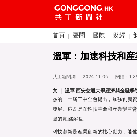
首頁
要聞
國際
财經
|
|
|
|
溫軍：加速科技和産
共工新聞網
2024-11-06
閱讀：
1.
文 ｜ 溫軍 西安交通大學經濟與金融
黨的二十屆三中全會提出，加強創新
發展。這既是在科技革命和産業變革
強的實踐路徑。
科技創新是産業創新的核心動力，能