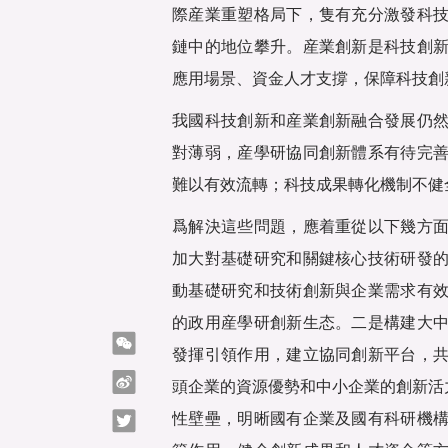
際産業重塑格局下，隻有充分激發科
鏈中的地位攀升。産業創新是科技創
應用場景、資金人才支撐，保障科技創
我國科技創新和産業創新融合發展仍
對薄弱，産學研協同創新體系有待完
難以有效流轉；科技成果轉化機制不健
爲解決這些問題，應着重從以下幾方
加大對基礎研究和關鍵核心技術研發
動基礎研究和技術創新與企業需求有
的政用産學研創新生态。二是構建大
微信
發揮引領作用，建立協同創新平台，
微博
頭企業的資源優勢和中小企業的創新活
性壁壘，明晰國有企業及國有科研機
Twitter