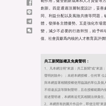
範作用，健全創新成果和人才資金等
Facebook
創新。四是通過頂層制度設計，妥善
line
同、利益分配以及風險共擔等問題，
telegram
體，發揮各主體優勢。五是強化市場
copy
變，減少不必要的行政幹預，給予科
值、社會貢獻爲内核的人才教育及評價
共工新聞版權及免責聲明：
1、凡本網注明“來源：共工新聞”或“來
聲明的除外）；未經本網授權，任何單 
與本網簽署相關授權使用協議的單位及個
不得違反該等限制聲明，且在授權範圍内使
前述聲明者，本網将追究其相關法律責任
2、本網所有的圖片作品中，即使注明“來源