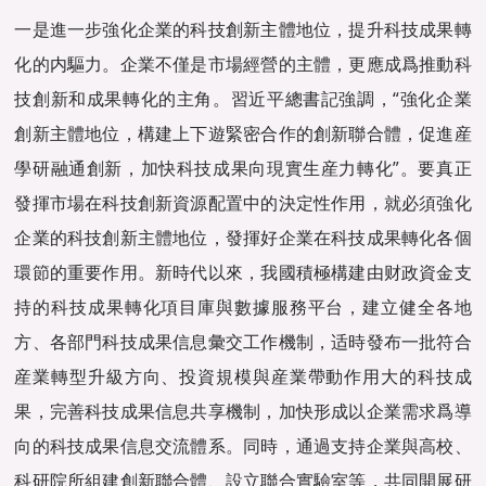
一是進一步強化企業的科技創新主體地位，提升科技成果轉
化的内驅力。企業不僅是市場經營的主體，更應成爲推動科
技創新和成果轉化的主角。習近平總書記強調，“強化企業
創新主體地位，構建上下遊緊密合作的創新聯合體，促進産
學研融通創新，加快科技成果向現實生産力轉化”。要真正
發揮市場在科技創新資源配置中的決定性作用，就必須強化
企業的科技創新主體地位，發揮好企業在科技成果轉化各個
環節的重要作用。新時代以來，我國積極構建由财政資金支
持的科技成果轉化項目庫與數據服務平台，建立健全各地
方、各部門科技成果信息彙交工作機制，适時發布一批符合
産業轉型升級方向、投資規模與産業帶動作用大的科技成
果，完善科技成果信息共享機制，加快形成以企業需求爲導
向的科技成果信息交流體系。同時，通過支持企業與高校、
科研院所組建創新聯合體、設立聯合實驗室等，共同開展研