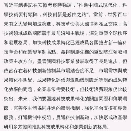
習近平總書記在安徽考察時強調，“推進中國式現代化，科
學技術要打頭陣，科技創新是必由之路”。當前，世界百年
未有之大變局加速演進，科技革命與大國博弈相互交織，高
技術領域成爲國際競争最前沿和主戰場，深刻重塑全球秩序
和發展格局，加快科技成果轉化已經成爲各國搶占新一輪科
技革命和産業變革制高點、赢得制勝先機的重點關注領域和
政策主攻方向。盡管我國科技事業發展取得了長足進步，但
依然存在着科技創新體制與市場結合度不足、市場需求與成
果轉化不匹配、成果轉化評價與激勵機制匮乏等制約成果轉
化效率的問題，企業非常需要技術，但技術浪費現象仍比較
突出。未來，我們要圍繞科技成果轉化的關鍵問題和薄弱環
節，完善多主體協同并進的體制機制，強化平台支撐和專業
服務，打通機制中梗阻，貫通科技創新鏈，加快形成政産學
研用多方協同推動科技成果轉化和創業創新的格局。