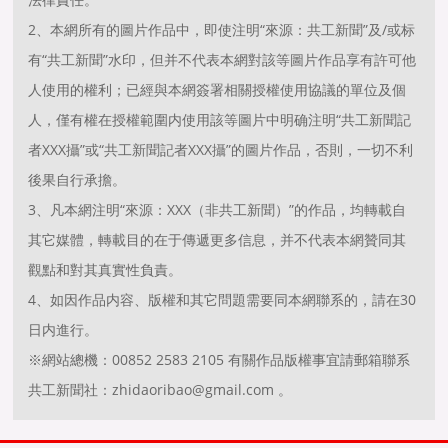
2、本網所有的圖片作品中，即使注明“來源：共工新聞”及/或标
有“共工新聞”水印，但并不代表本網對該等圖片作品享有許可他
人使用的權利；已經與本網簽署相關授權使用協議的單位及個
人，僅有權在授權範圍内使用該等圖片中明确注明“共工新聞記
者XXX攝”或“共工新聞記者XXX攝”的圖片作品，否則，一切不利
後果自行承擔。
3、凡本網注明“來源：XXX（非共工新聞）”的作品，均轉載自
其它媒體，轉載目的在于傳遞更多信息，并不代表本網贊同其
觀點和對其真實性負責。
4、如因作品内容、版權和其它問題需要同本網聯系的，請在30
日内進行。
※網站總機：00852 2583 2105 有關作品版權事宜請郵箱聯系
共工新聞社：zhidaoribao@gmail.com 。