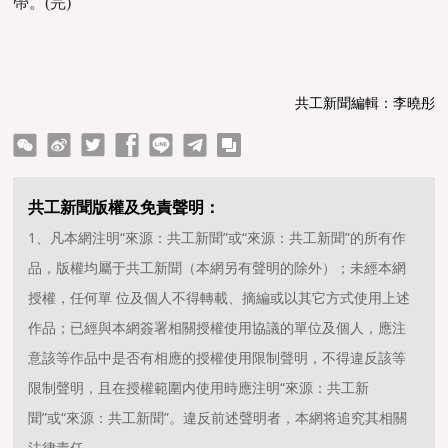
帶。(完)
共工新聞編輯：李曉彤
ter
Facebook
line
telegram
copy
共工新聞版權及免責聲明：
1、凡本網注明“來源：共工新聞”或“來源：共工新聞”的所有作
品，版權均屬于共工新聞（本網另有聲明的除外）；未經本網
授權，任何單 位及個人不得轉載、摘編或以其它方式使用上述
作品；已經與本網簽署相關授權使用協議的單位及個人，應注
意該等作品中是否有相應的授權使用限制聲明，不得違反該等
限制聲明，且在授權範圍内使用時應注明“來源：共工新
聞”或“來源：共工新聞”。違反前述聲明者，本網将追究其相關
法律責任。