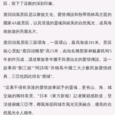
區，留下了這般的深刻印象。
鹿回頭風景區是以黎族文化、愛情傳說和熱帶雨林爲主題的
國家4A級景區，以其浪漫的靈魂與絕美的自然風光，成爲海
南旅遊的亮麗名片。
鹿回頭風景區三面環海，一面環山，最高海拔181米。景區
核心景點“鹿回頭雕塑”高15米，由知名雕塑家林毓豪耗時5
年創作完成，講述黎族青年獵手與鹿仙女的愛情傳說。這一
故事與“劉三姐”“阿詩瑪”并稱爲中國三大少數民族愛情經
典，三亞也因此得名“鹿城”。
“這裏不僅有浪漫的愛情故事賦予的靈魂，更有山、海、城
交融的獨特美景。”日本《東方新報》記者陳穎感歎道，登
頂後俯瞰三亞灣，椰風海韻與城市風光完美融合，優美的自
然風光令人稱奇。