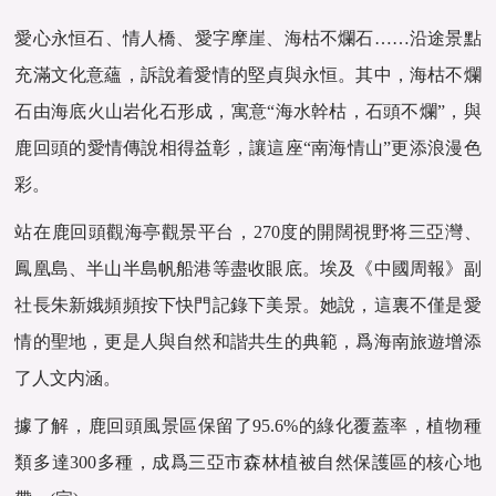
愛心永恒石、情人橋、愛字摩崖、海枯不爛石……沿途景點
充滿文化意蘊，訴說着愛情的堅貞與永恒。其中，海枯不爛
石由海底火山岩化石形成，寓意“海水幹枯，石頭不爛”，與
鹿回頭的愛情傳說相得益彰，讓這座“南海情山”更添浪漫色
彩。
站在鹿回頭觀海亭觀景平台，270度的開闊視野将三亞灣、
鳳凰島、半山半島帆船港等盡收眼底。埃及《中國周報》副
社長朱新娥頻頻按下快門記錄下美景。她說，這裏不僅是愛
情的聖地，更是人與自然和諧共生的典範，爲海南旅遊增添
了人文内涵。
據了解，鹿回頭風景區保留了95.6%的綠化覆蓋率，植物種
類多達300多種，成爲三亞市森林植被自然保護區的核心地