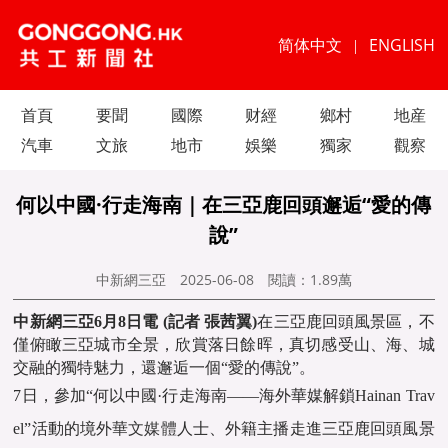
简体中文
ENGLISH
|
首頁
要聞
國際
财經
鄉村
地産
汽車
文旅
地市
娛樂
獨家
觀察
何以中國·行走海南｜在三亞鹿回頭邂逅“愛的傳
說”
中新網三亞
2025-06-08
閱讀：
1.89萬
中新網三亞6月8日電 (記者 張茜翼)
在三亞鹿回頭風景區，不
僅俯瞰三亞城市全景，欣賞落日餘晖，真切感受山、海、城
交融的獨特魅力，還邂逅一個“愛的傳說”。
7日，參加“何以中國·行走海南——海外華媒解鎖Hainan Trav
el”活動的境外
華文媒體
人士、外籍主播走進三亞鹿回頭風景