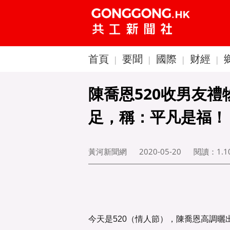
首頁
要聞
國際
财經
|
|
|
|
陳喬恩520收男友
足，稱：平凡是福！
黃河新聞網
2020-05-20
閱讀：
1.
今天是520（情人節），陳喬恩高調