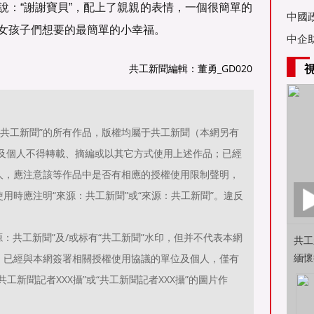
說：“謝謝寶貝”，配上了親親的表情，一個很簡單的
亞舉
中國
女孩子們想要的最簡單的小幸福。
中企
共工新聞編輯：董勇_GD020
源：共工新聞”的所有作品，版權均屬于共工新聞（本網另有
位及個人不得轉載、摘編或以其它方式使用上述作品；已經
人，應注意該等作品中是否有相應的授權使用限制聲明，
用時應注明“來源：共工新聞”或“來源：共工新聞”。違反
。
：共工新聞”及/或标有“共工新聞”水印，但并不代表本網
共工
緬懷
；已經與本網簽署相關授權使用協議的單位及個人，僅有
工新聞記者XXX攝”或“共工新聞記者XXX攝”的圖片作