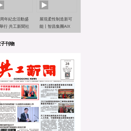
0周年紀念活動盛
展現柔性制造新可
舉行 共工新聞社
能丨智昌集團AIX
約新聞觀察員前
機器人亮相2025世
直擊
界人工智能大
電子刊物