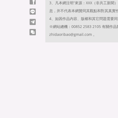
Facebook
3、凡本網注明“來源：XXX（非共工新
息，并不代表本網贊同其觀點和對其真實
line
4、如因作品内容、版權和其它問題需要同
telegram
※網站總機：00852 2583 2105 
copy
zhidaoribao@gmail.com 。