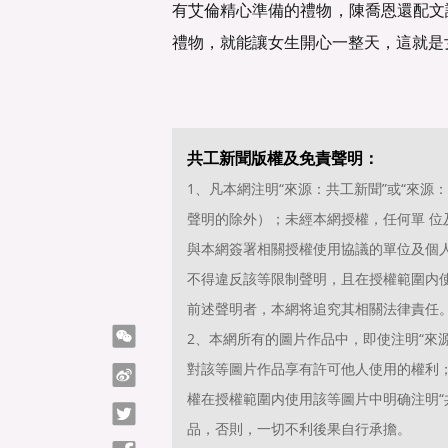
有艾倫精心準備的禮物，陳喬恩還配文
禮物，就能讓女生開心一整天，這就是
共工新聞版權及免責聲明：
1、凡本網注明“來源：共工新聞”或“來
聲明的除外）；未經本網授權，任何單 
與本網簽署相關授權使用協議的單位及個
不得違反該等限制聲明，且在授權範圍内使
前述聲明者，本網将追究其相關法律責任
微信
2、本網所有的圖片作品中，即使注明“來源
對該等圖片作品享有許可他人使用的權利
微博
權在授權範圍内使用該等圖片中明确注明“共
Twitter
品，否則，一切不利後果自行承擔。