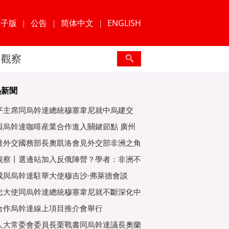
電子版
公告
简体中文
ENGLISH
|
|
|
觀察
熱新聞
平主席同烏幹達總統穆塞韋尼就中烏建交
年互緻
與烏幹達咖啡産業合作進入關鍵節點 廣州
爲重
達外交國務部長奧凱洛會見外交部非洲之角
特使
觀察丨選邊站加入反俄陣營？學者：非洲不
子
成與烏幹達駐華大使穆吉沙·弗萊德會談
忠大使同烏幹達總統穆塞韋尼就不斷深化中
好關
合作烏幹達線上項目推介會舉行
人大常委會委員長栗戰書同烏幹達議長奧蘭