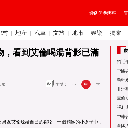
國務院港澳辦
|
鄉村
地産
汽車
文旅
地市
娛樂
獨家
|
|
|
|
|
|
|
禮物，看到艾倫喝湯背影已滿
習近
60周
中國
金達
烏幹
10萬
字體：
小
中
大
事務
非洲
是棋
章維
張利
烏友
中非
曬出男友艾倫送給自己的禮物，一個精緻的小盒子中，
全國