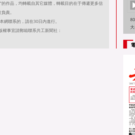
聞）”的作品，均轉載自其它媒體，轉載目的在于傳遞更多信
性負責。
8
本網聯系的，請在30日内進行。
大
有關作品版權事宜請郵箱聯系共工新聞社：
特
方