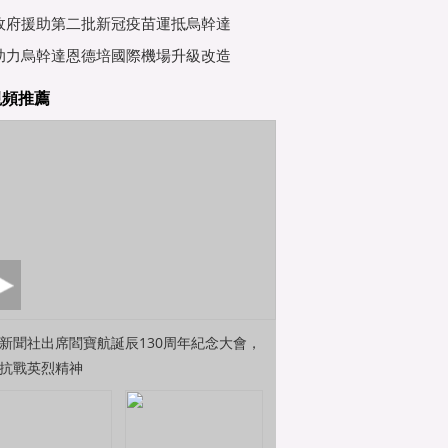
行會
政府援助第二批新冠疫苗運抵烏幹達
助力烏幹達恩德培國際機場升級改造
視頻推薦
新聞社出席閻寶航誕辰130周年紀念大會，
抗戰英烈精神