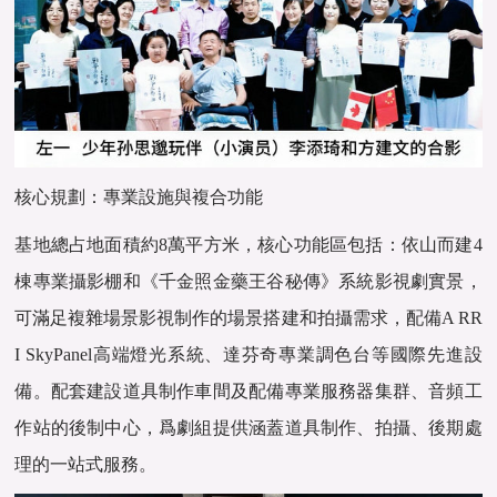
核心規劃：專業設施與複合功能
基地總占地面積約8萬平方米，核心功能區包括：依山而建4
棟專業攝影棚和《千金照金藥王谷秘傳》系統影視劇實景，
可滿足複雜場景影視制作的場景搭建和拍攝需求，配備A RR
I SkyPanel高端燈光系統、達芬奇專業調色台等國際先進設
備。配套建設道具制作車間及配備專業服務器集群、音頻工
作站的後制中心，爲劇組提供涵蓋道具制作、拍攝、後期處
理的一站式服務。