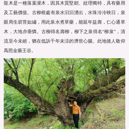
龍木是一種落葉灌木，因其木質堅韌、紋理獨特，具有藥用
及工藝價值。‌‌古柳根處有泉水汩汩湧出，水珠泠泠映日，泉
眼周生碧苔如繡，用此泉水煮草藥，能延年益壽，仁心通草
木，大地亦垂憐。古柳得名壽柳，柳下之泉得名“柳泉”，清
流至今未絕，猶在低訴千年未涼的濟世心腸。此地後人敬仰
爲照金藥王谷。