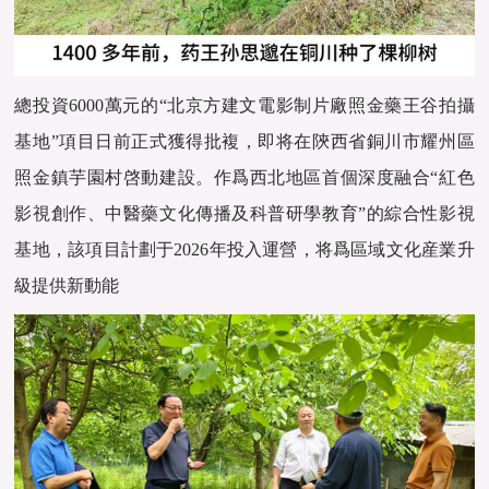
總投資6000萬元的“北京方建文電影制片廠照金藥王谷拍攝
基地”項目日前正式獲得批複，即将在陝西省銅川市耀州區
照金鎮芋園村啓動建設。作爲西北地區首個深度融合“紅色
影視創作、中醫藥文化傳播及科普研學教育”的綜合性影視
基地，該項目計劃于2026年投入運營，将爲區域文化産業升
級提供新動能