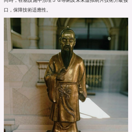
同時，在基設施中預埋５Ｇ專網及未來虛拟制片技術升級接
口，保障技術适應性。