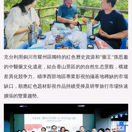
充分利用銅川市耀州區獨特的紅色曆史資源和"藥王"孫思邈
的中醫藥文化遺産，結合香山景區的的自然生态景觀，構建
差異化競争力。瞄準西部地區專業影視拍攝基地稀缺的市場
缺口，順應紅色題材影視作品持續受捧及研學旅行市場快速
擴張的雙重趨勢。