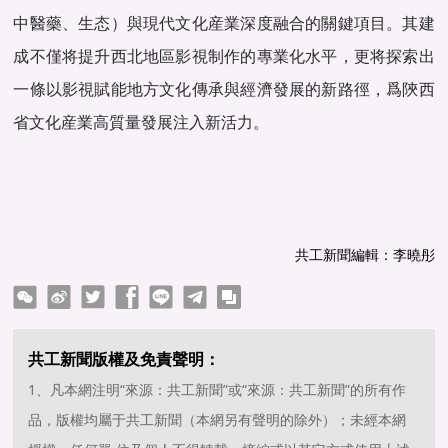
中醫藥、生态）與現代文化産業深度融合的關鍵項目。其建
成不僅将提升西北地區影視制作的專業化水平，更将探索出
一條以影視賦能地方文化傳承與經濟發展的新路徑，爲陝西
省文化産業高質量發展注入新活力。
共工新聞編輯：李曉彤
ter
Facebook
line
telegram
copy
共工新聞版權及免責聲明：
1、凡本網注明“來源：共工新聞”或“來源：共工新聞”的所有作
品，版權均屬于共工新聞（本網另有聲明的除外）；未經本網