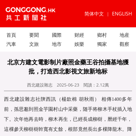
简体中文
ENGLISH
|
首頁
要聞
國際
财經
鄉村
地産
汽車
文旅
地市
娛樂
獨家
觀察
北京方建文電影制片廠照金藥王谷拍攝基地獲
批，打造西北影視文旅新地标
西北建設雜志
2025-06-23
閱讀：
2.12萬
西北建設雜志社陝西訊（楊欽棉 胡秋雨） 相傳1400多年
前，孫思邈到照金芋園村山中采藥，随手将柳木手杖插入地
下。次年他再去時，柳木再生，已經長成柳樹，曆經千年，
這棵參天柳樹樹幹寬有丈餘，根部竟然長出多棵降龍木。降