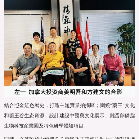
結合照金紅色曆史，打造主題實景拍攝區；圍繞"藥王"文化
和藥王谷生态資源，設計建設中醫藥文化展示、雞蛋卵磷脂
生物科技産業園及特色研學體驗項目。