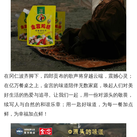
在冈仁波齐脚下，四郎贡布的歌声将穿越云端，震撼心灵；
在亿万餐桌之上，金宫的味道陪伴无数家庭，唤起人们对美
好生活的热爱与追寻。让我们一起，用一份对源头的敬畏，
续写人与自然的和谐乐章；用一匙好味道，为每一餐加点
鲜，为幸福加点鲜！