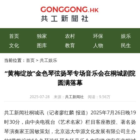
首页
独家
农村
环保
娱乐
文化
图库
教育
人物
民生
当前位置：
首页
>
共工娱乐
“黄梅绽放”金色琴弦扬琴专场音乐会在桐城剧院
圆满落幕
2025-07-28
来源：
共工新闻社
阅读：
9.56万
共工新闻社桐城讯（记者廖红麟 报道）2025年7月26日晚19
时30分，由中央电视台《艺术名家》栏目客座教授、著名扬
琴演奏家王国敏策划，北京远大华源文化发展有限公司主办