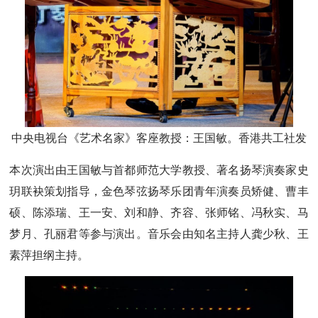
中央电视台《艺术名家》客座教授：王国敏。香港共工社发
本次演出由王国敏与首都师范大学教授、著名扬琴演奏家史
玥联袂策划指导，金色琴弦扬琴乐团青年演奏员矫健、曹丰
硕、陈添瑞、王一安、刘和静、齐容、张师铭、冯秋实、马
梦月、孔丽君等参与演出。音乐会由知名主持人龚少秋、王
素萍担纲主持。