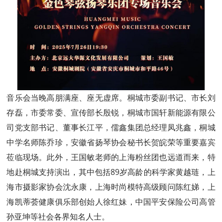
音乐会当晚高朋满座、座无虚席。桐城市委副书记、市长刘
存磊，市委常委、宣传部长殷锐，桐城市国轩新能源有限公
司党支部书记、董事长江平，儒鑫集团总经理凤兆鑫，桐城
中学名师陈乔珍，安徽省扬琴协会秘书长贺皖荣等重要嘉宾
莅临现场。此外，王国敏老师的上海粉丝团也远道而来，特
地赴桐城支持演出，其中包括89岁高龄的科学家黄越琏，上
海市摄影家协会沈永康，上海时尚模特高级顾问陈红娣，上
海凯蒂荟健康俱乐部创始人徐红妹，中国平安保险公司高管
孙亚坤等社会各界知名人士。