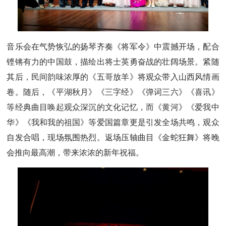
音乐会在气势恢弘的扬琴齐奏《将军令》中震撼开场，配合
铿锵有力的中国鼓，描绘出将士英勇奋战的壮阔场景。紧随
其后，民间韵味浓厚的《五哥放羊》将观众带入山西风情画
卷。随后，《平湖秋月》《三字经》《弹词三六》《喜讯》
等经典曲目唤起观众深沉的文化记忆，而《黄河》《爱我中
华》《我和我的祖国》等爱国篇章更是引发全场共鸣，观众
自发合唱，现场氛围热烈。返场压轴曲目《金蛇狂舞》将晚
会推向最高潮，带来浓浓的新年祝福。