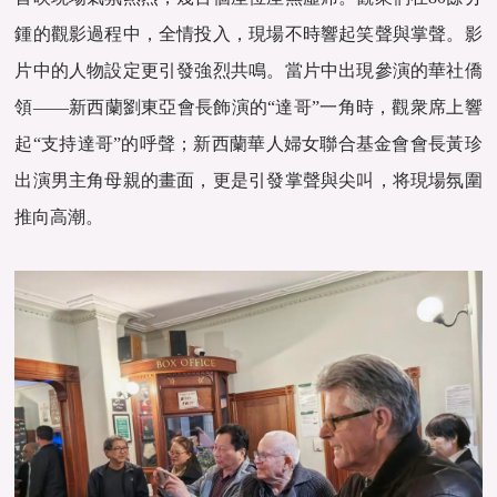
鍾的觀影過程中，全情投入，現場不時響起笑聲與掌聲。影
片中的人物設定更引發強烈共鳴。當片中出現參演的華社僑
領——新西蘭劉東亞會長飾演的“達哥”一角時，觀衆席上響
起“支持達哥”的呼聲；新西蘭華人婦女聯合基金會會長黃珍
出演男主角母親的畫面，更是引發掌聲與尖叫，将現場氛圍
推向高潮。