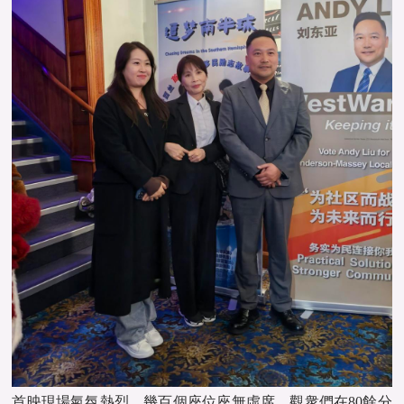
首映現場氣氛熱烈，幾百個座位座無虛席。觀衆們在80餘分