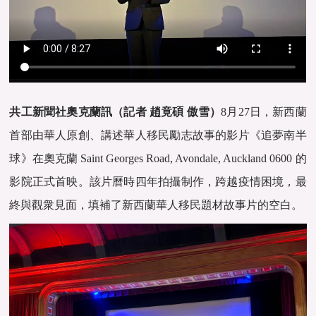
共工新聞社奧克蘭訊（記者 趙竟碩 傲雪）
8月27日，新西蘭
首部由華人原創、講述華人移民勵志故事的影片《追夢南半
球》在奧克蘭 Saint Georges Road, Avondale, Auckland 0600 的
影院正式首映。該片曆時四年拍攝制作，跨越疫情困境，最
終與觀衆見面，填補了新西蘭華人移民題材故事片的空白。