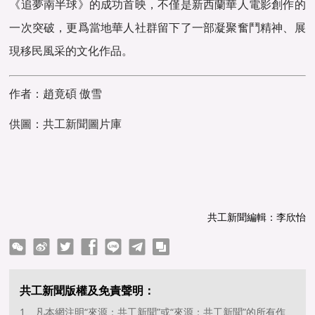
《追夢南半球》的成功首映，不僅是新西蘭華人電影創作的
一次突破，更爲當地華人社群留下了一部凝聚奮鬥精神、展
現移民風采的文化作品。
作者：趙竟碩 傲雪
供圖：共工新聞圖片庫
共工新聞編輯：李欣怡
ter
Facebook
line
telegram
copy
共工新聞版權及免責聲明：
1、凡本網注明“來源：共工新聞”或“來源：共工新聞”的所有作