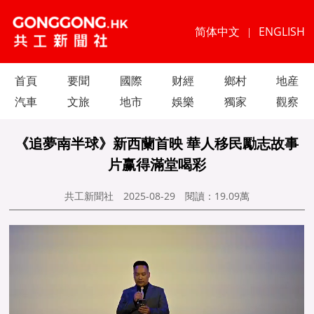
简体中文
ENGLISH
|
首頁
要聞
國際
财經
鄉村
地産
汽車
文旅
地市
娛樂
獨家
觀察
《追夢南半球》新西蘭首映 華人移民勵志故事
片赢得滿堂喝彩
共工新聞社
2025-08-29
閱讀：
19.09萬