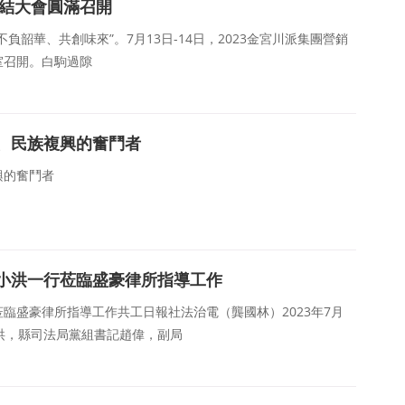
總結大會圓滿召開
不負韶華、共創味來”。7月13日-14日，2023金宮川派集團營銷
室召開。白駒過隙
、民族複興的奮鬥者
興的奮鬥者
小洪一行莅臨盛豪律所指導工作
臨盛豪律所指導工作共工日報社法治電（龔國林）2023年7月
洪，縣司法局黨組書記趙偉，副局