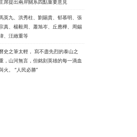
主席提出兩岸關系四點重要意見
馬英九、洪秀柱、劉賜貴、郁慕明、張
宗真、楊毅周、蕭旭岑、丘應樺、周錫
瑋、汪緻重等
曆史之筆太輕， 寫不盡先烈的泰山之
重，山河無言，但銘刻英雄的每一滴血
與火。 “人民必勝”