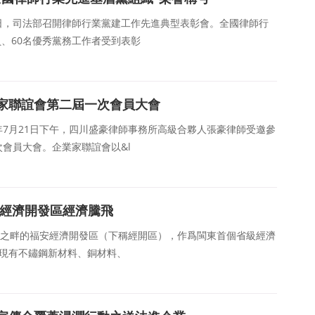
27日，司法部召開律師行業黨建工作先進典型表彰會。全國律師行
員、60名優秀黨務工作者受到表彰
家聯誼會第二屆一次會員大會
3年7月21日下午，四川盛豪律師事務所高級合夥人張豪律師受邀參
會員大會。企業家聯誼會以&l
安經濟開發區經濟騰飛
江之畔的福安經濟開發區（下稱經開區），作爲閩東首個省級經濟
，現有不鏽鋼新材料、銅材料、