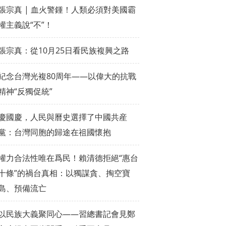
張宗真 | 血火警鍾！人類必須對美國霸
權主義說“不”！
張宗真：從10月25日看民族複興之路
紀念台灣光複80周年——以偉大的抗戰
精神“反獨促統”
慶國慶，人民與曆史選擇了中國共産
黨：台灣同胞的歸途在祖國懷抱
權力合法性唯在爲民！賴清德拒絕“惠台
十條”的禍台真相：以獨謀貪、掏空寶
島、預備流亡
以民族大義聚同心——習總書記會見鄭