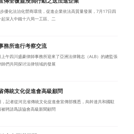
宣傳全覆蓋浸潤行動之送法進企業
一步優化法治化營商環境，促進企業依法高質量發展，7月17日四
一起深入中鐵十六局一工區、二
事務所進行考察交流
0日上午四川盛豪律師事務所迎來了亞洲法律雜志（ALB）的總監張
律師們共同探讨法律領域的發展
省傳統文化促進會高級顧問
近日，記者從河北省傳統文化促進會宣傳部獲悉，烏幹達共和國駐
輯被聘請爲該協會高級新聞顧問