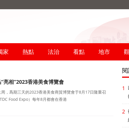
獨家
熱點
法治
看點
地市
閱
亮相”2023香港美食博覽會
1
上周，爲期三天的2023香港美食商貿博覽會于8月17日隆重召
C Food Expo）每年8月都會在香港
2