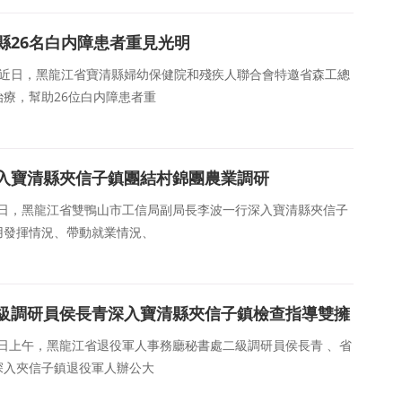
縣26名白内障患者重見光明
）近日，黑龍江省寶清縣婦幼保健院和殘疾人聯合會特邀省森工總
療，幫助26位白内障患者重
入寶清縣夾信子鎮團結村錦團農業調研
7日，黑龍江省雙鴨山市工信局副局長李波一行深入寶清縣夾信子
用發揮情況、帶動就業情況、
級調研員侯長青深入寶清縣夾信子鎮檢查指導雙擁
7日上午，黑龍江省退役軍人事務廳秘書處二級調研員侯長青 、省
深入夾信子鎮退役軍人辦公大