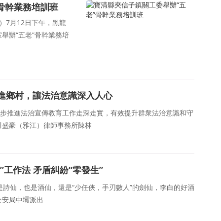
骨幹業務培訓班
）7月12日下午，黑龍
舉辦“五老”骨幹業務培
進鄉村，讓法治意識深入人心
一步推進法治宣傳教育工作走深走實，有效提升群衆法治意識和守
川盛豪（雅江）律師事務所陳林
”工作法 矛盾糾紛“零發生”
是詩仙，也是酒仙，還是“少任俠，手刃數人”的劍仙，李白的好酒
公安局中壩派出