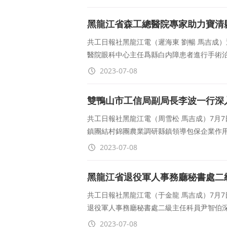
黑龍江省森工總醫院專家助力寶清
共工日報社黑龍江電（遲海東 劉暢 馬吉成
醫院眼科中心主任爲縣白内障患者進行手術治
2023-07-08
雙鴨山市工信局副局長李波一行深
共工日報社黑龍江電（周雪松 馬吉成）7月
鎮團結村錦團農業調研縣鎮領導包保企業作
2023-07-08
黑龍江省退役軍人事務廳秘書處二
工作
共工日報社黑龍江電（于金龍 馬吉成）7月
退役軍人事務廳秘書處二級主任科員尹智伯
2023-07-08