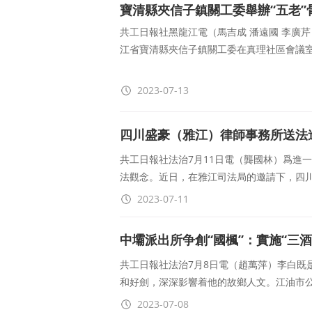
寶清縣夾信子鎮關工委舉辦“五老”
共工日報社黑龍江電（馬吉成 潘遠國 李廣芹
江省寶清縣夾信子鎮關工委在真理社區會議室
訓班。鎮關工委常務副主任、&ld
2023-07-13
四川盛豪（雅江）律師事務所送法
共工日報社法治7月11日電（龔國林）爲進
法觀念。近日，在雅江司法局的邀請下，四
2023-07-11
中壩派出所争創“國楓”：實施“三酒
共工日報社法治7月8日電（趙萬萍）李白既
和好劍，深深影響着他的故鄉人文。江油市
2023-07-08