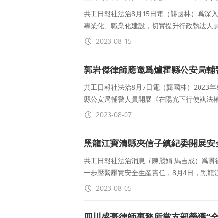
共工日報社法治8月15日電（龔國林）爲深
專業化、職業化建設，切實提升行政執法人
2023-08-15
郭岩傑律師應邀爲爐霍縣公安局輔
共工日報社法治8月7日電（龔國林）2023
縣公安局輔警人員開展《在陽光下行使執法
2023-08-07
黑龍江寶清縣夾信子鎮紀委開展安
共工日報社法治消息（陳麗娟 馬吉成）爲貫
一步壓緊壓實安全生産責任，8月4日，黑龍
2023-08-05
四川盛豪律師事務所黨支部榮獲“