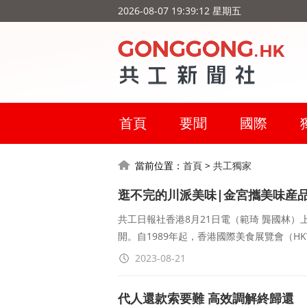
2026-08-07 19:39:13 星期五
首頁
要聞
國際
當前位置：
首頁
>
共工獨家
逛不完的川派美味|金宮攜美味産品“
共工日報社香港8月21日電（範琦 龔國林）
開。自1989年起，香港國際美食展覽會（HKTD
2023-08-21
代人還款索要難 高效調解終歸還