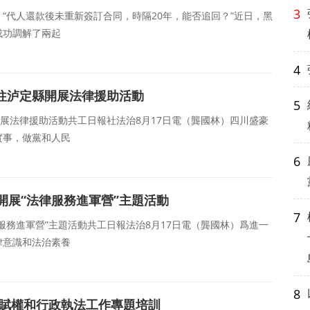
3
）“代人還款後未重新簽訂合同，時隔20年，能否追回？”近日，黑
成功調解了兩起
4
前往泸定縣開展法律援助活動
5
開展法律援助活動共工日報社法治8月17日電（龔國林）四川盛豪
實事，做黨和人民
6
開展“法律服務進軍營”主題活動
7
服務進軍營”主題活動共工日報法治8月17日電（龔國林）爲進一
律意識和法治素養
8
鎮賦權和行政執法工作專題培訓