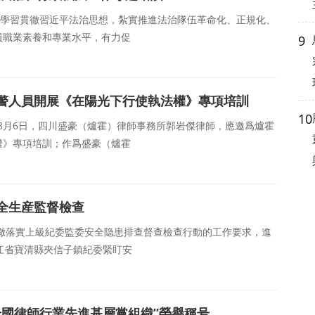
入學習貫徹習近平法治思想，紮實推進法治隊伍革命化、正規化、
員職業素養和專業水平，有力促
9
警人員開展《在陽光下行使執法權》專項培訓
10
年8月6日，四川盛豪（爐霍）律師事務所郭岩傑律師，應邀爲爐霍
權》專項培訓；作爲盛豪（爐霍
全生産監督檢查
徹落實上級紀委監委安全隐患排查督查檢查行動的工作要求，進
江省寶清縣夾信子鎮紀委緊盯安
全國律師行業先進基層黨組織”榮譽稱号