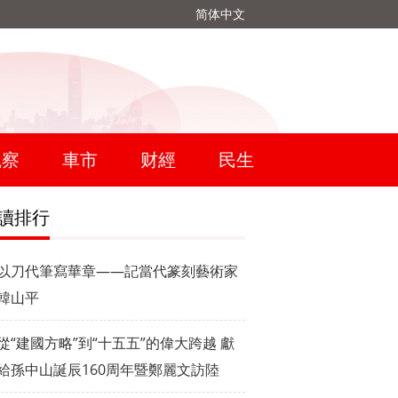
简体中文
觀察
車市
财經
民生
讀排行
以刀代筆寫華章——記當代篆刻藝術家
韓山平
從“建國方略”到“十五五”的偉大跨越 獻
給孫中山誕辰160周年暨鄭麗文訪陸