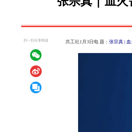
张宗真 | 血
扫一扫分享阅读
共工社1月3日电 题：
张宗真 |