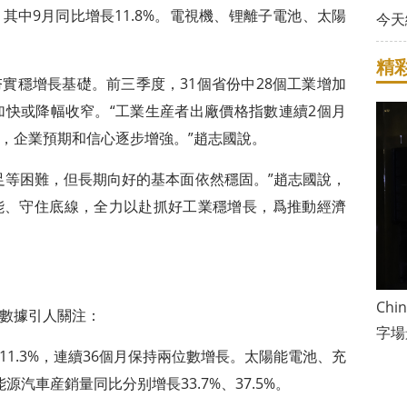
，其中9月同比增長11.8%。電視機、锂離子電池、太陽
今天
精
實穩增長基礎。前三季度，31個省份中28個工業增加
加快或降幅收窄。“工業生産者出廠價格指數連續2個月
，企業預期和信心逐步增強。”趙志國說。
足等困難，但長期向好的基本面依然穩固。”趙志國說，
能、守住底線，全力以赴抓好工業穩增長，爲推動經濟
Ch
數據引人關注：
字場
1.3%，連續36個月保持兩位數增長。太陽能電池、充
能源汽車産銷量同比分别增長33.7%、37.5%。