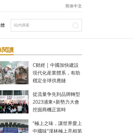
简体中文
媒體
條閱讀
C财經 | 中國加快建設
現代化産業體系，有助
穩定全球供應鏈
從流量争先到品牌轉型
2023浦東+新勢力大會
挖掘商機正當時
“極上之味，讓世界愛上
中國味”漢林極上亮相第