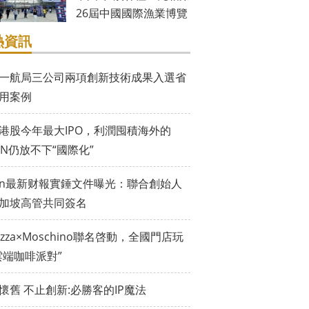
26屆中國國際漁業博覽
會
熱資訊
一航局三公司兩項創新技術成果入選省
用案例
港股今年最大IPO，利潤囤積海外的
EIN仍放不下“國際化”
ein最新财報實錘文件曝光：聯合創始人
加坡高管共同簽名
vazza×Moschino聯名啓動，全國門店玩
雲端咖啡派對”
懷舊 不止創新:必勝客的IP魔法