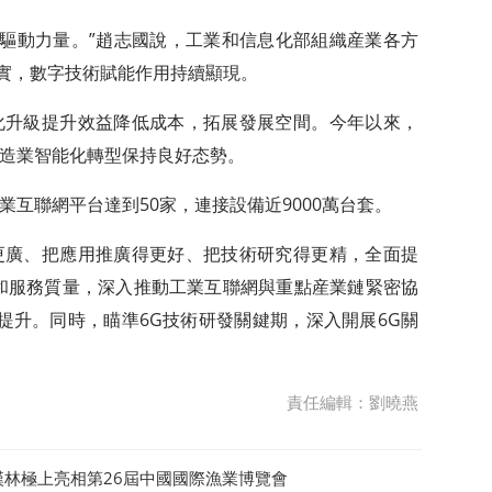
要驅動力量。”趙志國說，工業和信息化部組織産業各方
夯實，數字技術賦能作用持續顯現。
化升級提升效益降低成本，拓展發展空間。今年以來，
造業智能化轉型保持良好态勢。
互聯網平台達到50家，連接設備近9000萬台套。
更廣、把應用推廣得更好、把技術研究得更精，全面提
和服務質量，深入推動工業互聯網與重點産業鏈緊密協
”提升。同時，瞄準6G技術研發關鍵期，深入開展6G關
責任編輯：劉曉燕
漢林極上亮相第26屆中國國際漁業博覽會