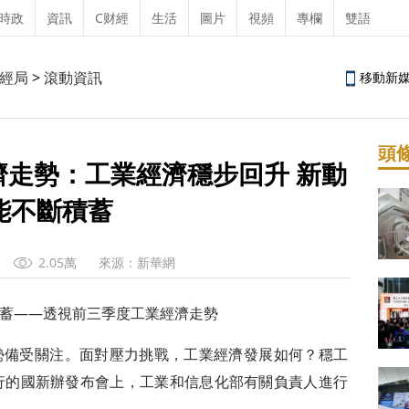
時政
資訊
C财經
生活
圖片
視頻
專欄
雙語
經局
>
滾動資訊
移動新
頭
走勢：工業經濟穩步回升 新動
能不斷積蓄
2.05萬
來源：新華網
蓄——透視前三季度工業經濟走勢
勢備受關注。面對壓力挑戰，工業經濟發展如何？穩工
行的國新辦發布會上，工業和信息化部有關負責人進行