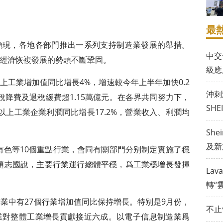
最
顯現，各地各部門推出一系列支持制造業發展的舉措。
中交
經濟恢複發展的勢頭不斷鞏固。
級應
上工業增加值同比增長4%，增速較今年上半年加快0.2
沖刺
稅降費及退稅緩費超1.15萬億元。在各界共同努力下，
SH
以上工業企業利潤同比增長17.2%，營業收入、利潤均
Sh
及新
有色等10個重點行業，會同有關部門分别制定實施了穩
趙志國說，主要行業運行總體平穩，爲工業穩增長發揮
La
轉“
行業中有27個行業增加值同比保持增長。特别是9月份，
不止
業對整體工業增長貢獻接近六成。以電子信息制造業爲