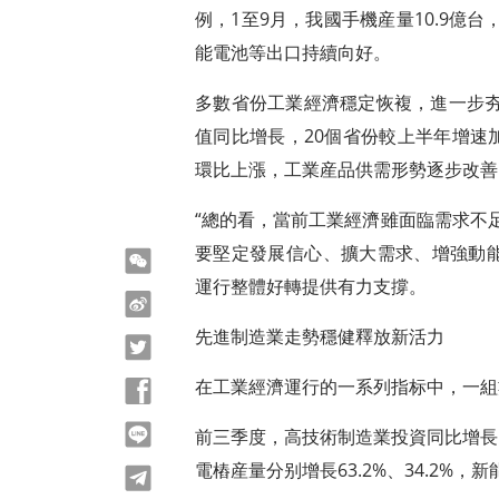
例，1至9月，我國手機産量10.9億台
能電池等出口持續向好。
多數省份工業經濟穩定恢複，進一步夯
值同比增長，20個省份較上半年增速
環比上漲，工業産品供需形勢逐步改善
“總的看，當前工業經濟雖面臨需求不
要堅定發展信心、擴大需求、增強動
微信
運行整體好轉提供有力支撐。
微博
先進制造業走勢穩健釋放新活力
Twitter
在工業經濟運行的一系列指标中，一組
Facebook
line
前三季度，高技術制造業投資同比增長1
電樁産量分别增長63.2%、34.2%，新
telegram