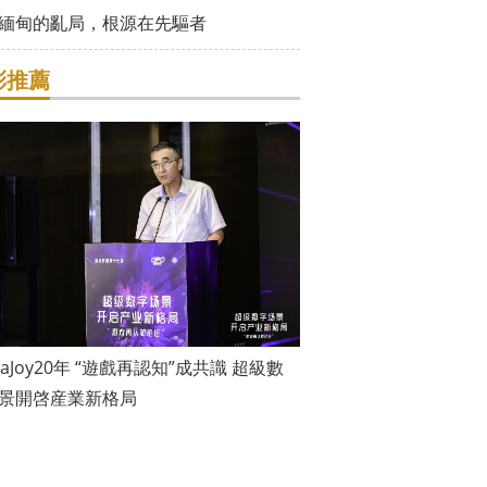
緬甸的亂局，根源在先驅者
彩推薦
inaJoy20年 “遊戲再認知”成共識 超級數
景開啓産業新格局