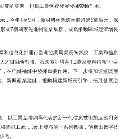
動能的集聚，也爲工業恢複發展發揮帶動作用。
示，今年1至9月，新材料産業總産值超過5萬億元，保
形成7個國家先進制造業集群，成爲推動區域經濟增長
工業和信息化部運行監測協調局局長陶青說，工業和信息
人才鏈融合對接。我國累計培育1.2萬家專精特新“小巨
集群，在強鏈補鏈中發揮重要作用。下一步将加速短闆産
鏈、新興産業建鏈，推動構建新增長引擎，拓展發展空
9萬個；以工業互聯網爲代表的新一代信息技術加速應用突
和智能工廠……會上發布的一系列數據，傳遞出數字技
信号。