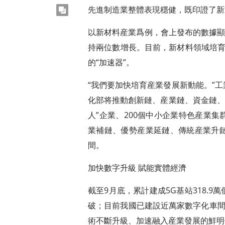
copy
先進制造業整體表現穩健，既印證了新
以新材料産業爲例，會上發布的數據顯
持兩位數增長。目前，新材料領域培育
的“加速器”。
“我們要加快培育産業發展新動能。”
化部将推動創新鏈、産業鏈、資金鏈、
人”企業、200個中小企業特色産業
業補鏈、優勢産業延鏈、傳統産業升
間。
加快數字升級 賦能實體經濟
截至9月底，累計建成5G基站318.
破；目前我國已建設近萬家數字化車間
術不斷升級、加速融入産業發展的鮮明