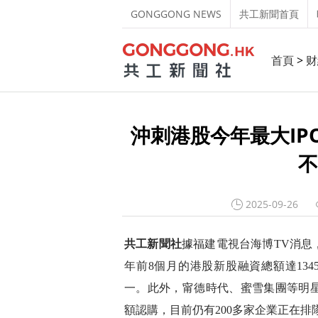
GONGGONG NEWS
共工新聞首頁
首頁
>
财
沖刺港股今年最大IP
不
2025-09-26
共工新聞社
據福建電視台海博TV消息
年前8個月的港股新股融資總額達13
一。此外，甯德時代、蜜雪集團等明
額認購，目前仍有200多家企業正在排