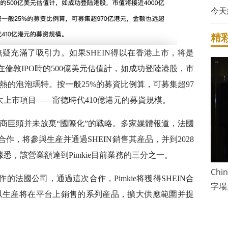
今天
精
無疑充滿了吸引力。如果SHEIN得以在香港上市，将是
初在倫敦IPO時的500億美元估值計，如成功登陸港股，市
可熱的泡泡瑪特。按一般25%的募資比例算，可募集超97
最大上市項目——甯德時代410億港元的募資規模。
商巨頭并未放棄“國際化”的戰略。多家媒體報道，法國
達成合作，将參與生産并通過SHEIN銷售其産品，并到2028
據悉，該營業額達到Pimkie目前業務的三分之一。
Ch
合作的法國公司，通過這次合作，Pimkie将獲得SHEIN合
字場
以生産将在平台上銷售的系列産品，擴大供應範圍并提