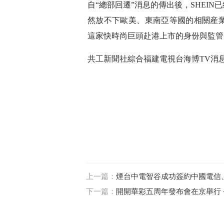
自“總部回遷”消息的傳出後，SHEI
然放不下歐美、東南亞等國的相關産
這家快時尚巨頭赴港上市的身份與監管
共工新聞社綜合福建電視台海博TV消
上一篇：
煙台中電智谷成功簽約中國電信
下一篇：
開開華彩五周年發布會在京舉行 