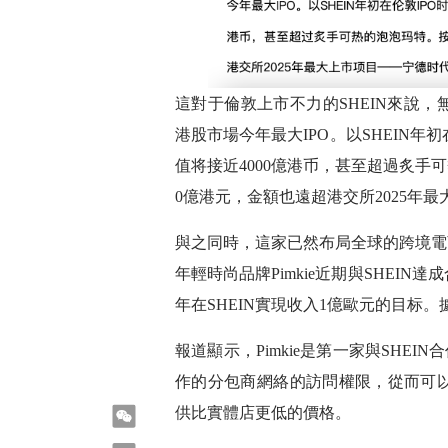
這對于倫敦上市不力的SHEIN來說，
港股市場今年最大IPO。以SHEIN年
值将接近4000億港币，甚至超過炙手
0億港元，金額也遠超港交所2025年
與之同時，這家已然布局全球的跨境電
年輕時尚品牌Pimkie近期與SHEIN
年在SHEIN實現收入1億歐元的目标。
報道顯示，Pimkie是第一家與SHEIN
作的分包商網絡的訪問權限，從而可
供比實體店更低的價格。
微信