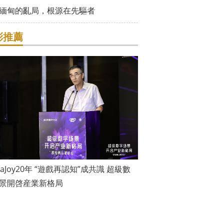
緬甸的亂局，根源在先驅者
彩推薦
inaJoy20年 “遊戲再認知”成共識 超級數
景開啓産業新格局