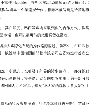
使用cookies，并對其開出1.5億歐元(約人民币12.5
後腳就與法國本土企業開展合作，很難不被認爲是給當地市
。
手段，其在印度、巴西等國均采取類似的合作方式，與當
國市場，也可以盡可能的把蛋糕留在當地。
繼續加大國際化布局的操作略顯尴尬。前不久，SHEIN被
國，以說服中國相關部門批準該公司在香港進行首次公
遷的進一步動态，也引發了外界的諸多猜測，一部分觀點
的好仍是倫敦，隻是借此給英國監管施壓；另一部分觀
加坡遷回國内并不容易，畢竟“吃人家的嘴軟，拿人家的手
供了特殊的稅收激勵措施，利潤稅率可能低至5%。英國公