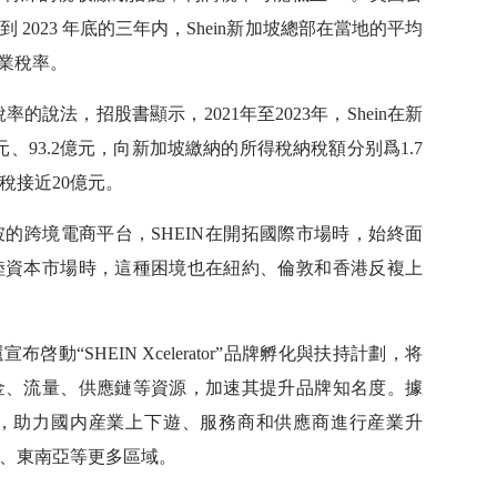
 2023 年底的三年内，Shein新加坡總部在當地的平均
企業稅率。
率的說法，招股書顯示，2021年至2023年，Shein在新
億元、93.2億元，向新加坡繳納的所得稅納稅額分别爲1.7
納稅接近20億元。
的跨境電商平台，SHEIN在開拓國際市場時，始終面
陸資本市場時，這種困境也在紐約、倫敦和香港反複上
啓動“SHEIN Xcelerator”品牌孵化與扶持計劃，将
金、流量、供應鏈等資源，加速其提升品牌知名度。據
，助力國内産業上下遊、服務商和供應商進行産業升
、東南亞等更多區域。