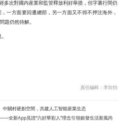
N已經多次對國内産業和監管釋放利好舉措，但字裏行間仍
業，一方面要回遷總部，另一方面又不得不押注海外，
問題仍然待解。
息。
責任編輯：李欣怡
、中關村硬創空間，共建人工智能産業生态
——全新App見證“六好華彩人”理念引領銀發生活新風尚