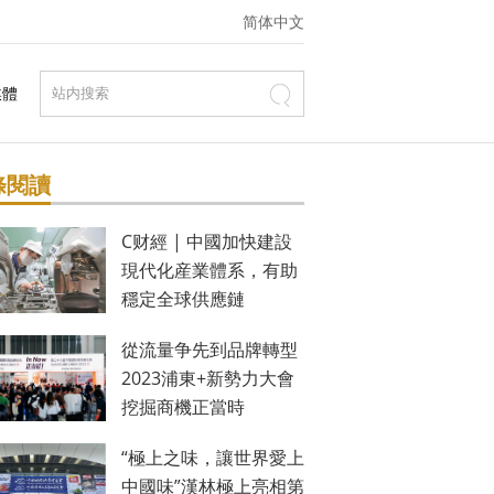
简体中文
媒體
條閱讀
C财經 | 中國加快建設
現代化産業體系，有助
穩定全球供應鏈
從流量争先到品牌轉型
2023浦東+新勢力大會
挖掘商機正當時
“極上之味，讓世界愛上
中國味”漢林極上亮相第