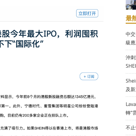
最
中交
級應
沖刺
SH
Sh
及新
La
轉“
不止