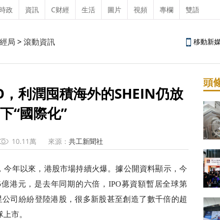
時政
資訊
C财經
生活
圖片
視頻
專欄
雙語
經局
>
滾動資訊
移動新
頭
O，利潤囤積海外的SHEIN仍放
下“國際化”
10.11萬
來源：
共工新聞社
，今年以來，港股市場持續火爆。據公開資料顯示，今
45億港元，是去年同期的六倍，IPO募資額暫居全球第
星公司紛紛登陸港股，很多新股甚至創造了數千倍的超
隊上市。