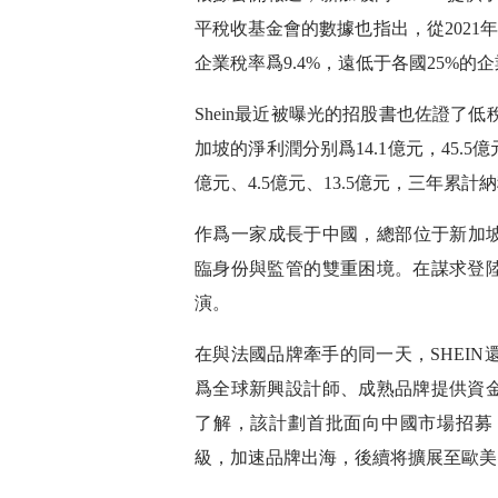
平稅收基金會的數據也指出，從2021年到
企業稅率爲9.4%，遠低于各國25%的
Shein最近被曝光的招股書也佐證了低稅
加坡的淨利潤分别爲14.1億元，45.5
億元、4.5億元、13.5億元，三年累計
作爲一家成長于中國，總部位于新加坡
臨身份與監管的雙重困境。在謀求登
演。
在與法國品牌牽手的同一天，SHEIN還宣布
爲全球新興設計師、成熟品牌提供資
了解，該計劃首批面向中國市場招募
級，加速品牌出海，後續将擴展至歐美