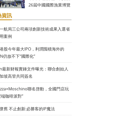
26屆中國國際漁業博覽
會
熱資訊
一航局三公司兩項創新技術成果入選省
用案例
港股今年最大IPO，利潤囤積海外的
EIN仍放不下“國際化”
ein最新财報實錘文件曝光：聯合創始人
加坡高管共同簽名
vazza×Moschino聯名啓動，全國門店玩
雲端咖啡派對”
懷舊 不止創新:必勝客的IP魔法