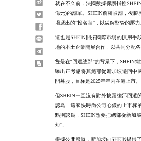
微博
就在不久前，法國數據保護指控SHEIN不當
億元)的罰單。SHEIN前腳被罰，
Twitter
場遞出的“投名狀”，以緩解監管的壓力
Facebook
這也是SHEIN開拓國際市場的慣用
line
地的本土企業開展合作，以共同分配各
telegram
隻是在“回遷總部”的背景下，SHEIN
copy
曝出正考慮将其總部從新加坡遷回中
開募股，目标是2025年年内在港上市。
但SHEIN一直沒有對外披露總部回
認爲，這家快時尚公司心儀的上市标
點則認爲，SHEIN想要把總部從新
短”。
根據公開報道，新加坡向SHEIN提