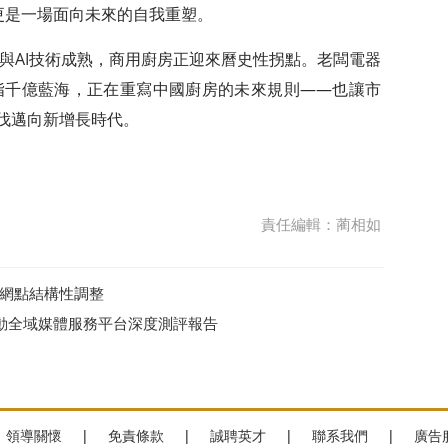
更是一場面向未來的自我重塑。
與AI技術成熟，商用廚房正迎來曆史性拐點。老闆電器
指千億藍海，正在重寫中國廚房的未來規則——也讓市
步伐邁向新增長時代。
責任編輯：蔺相如
行網點結構性調整
驅動全域媒體服務平台深度測評報告
領導關懷
|
免責條款
|
誠聘英才
|
聯系我們
|
廣告