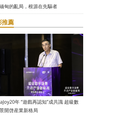
緬甸的亂局，根源在先驅者
彩推薦
inaJoy20年 “遊戲再認知”成共識 超級數
景開啓産業新格局