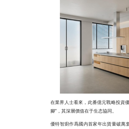
在業界人士看來，此番億元戰略投資優
腳”，其深層價值在于生态協同。
優特智廚作爲國内首家年出貨量破萬