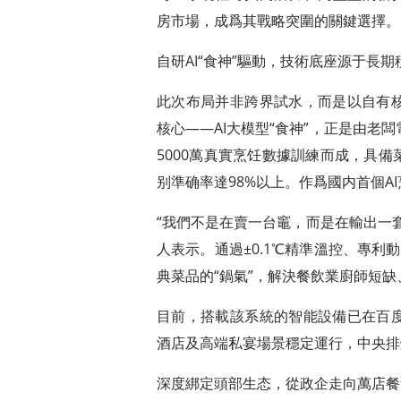
房市場，成爲其戰略突圍的關鍵選擇。
自研AI“食神”驅動，技術底座源于長期
此次布局并非跨界試水，而是以自有
核心——AI大模型“食神”，正是由老
5000萬真實烹饪數據訓練而成，具
别準确率達98%以上。作爲國内首個A
“我們不是在賣一台竈，而是在輸出一
人表示。通過±0.1℃精準溫控、專利
典菜品的“鍋氣”，解決餐飲業廚師短
目前，搭載該系統的智能設備已在百
酒店及高端私宴場景穩定運行，中央排煙
深度綁定頭部生态，從政企走向萬店餐