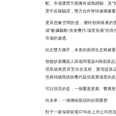
配、市場運營方面擁有成熟經驗，其“
景中反複驗證，雙方合作将快速構建覆
更具想象空間的是，優特智廚積累的豐
成“數據驅動-技術叠代-場景拓展”
市場的滲透。
此次雙方攜手，未來的廚房生态将被重
智能炒菜機器人與老闆電器AI商廚産
理系統将貫穿烹饪全流程，實現從菜
也将持續爲技術叠代提供真實場景的反
可以預見的是，一個覆蓋更廣、響應更
向未來：一場傳統龍頭的自我重塑
對于一家深耕廚電47年的上市公司而言，