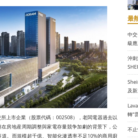
最
中交
級應
沖刺
SH
Sh
及新
La
轉“
所上市企業（股票代碼：002508），老闆電器過去以
但在房地産周期調整與家電存量競争加劇的背景下，公
不止
道。而規模超千億、智能化滲透率不足10%的商用廚