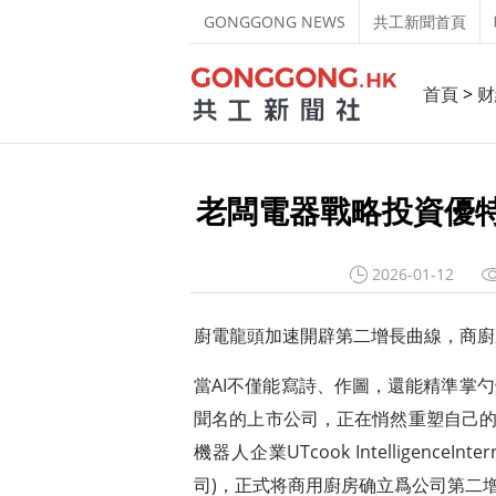
GONGGONG NEWS
共工新聞首頁
首頁
>
财
老闆電器戰略投資優特
2026-01-12
廚電龍頭加速開辟第二增長曲線，商廚
當AI不僅能寫詩、作圖，還能精準掌
聞名的上市公司，正在悄然重塑自己的
機器人企業UTcook IntelligenceInt
司)，正式将商用廚房确立爲公司第二