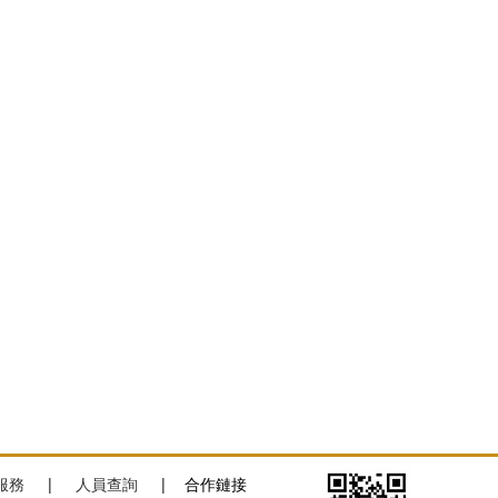
服務
|
人員查詢
|
合作鏈接