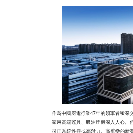
作爲中國廚電行業47年的領軍者和深交
家用高端竈具、吸油煙機深入人心。
司正系統性尋找高潛力、高壁壘的新賽