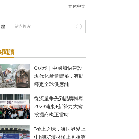
简体中文
媒體
條閱讀
C财經 | 中國加快建設
現代化産業體系，有助
穩定全球供應鏈
從流量争先到品牌轉型
2023浦東+新勢力大會
挖掘商機正當時
“極上之味，讓世界愛上
中國味”漢林極上亮相第