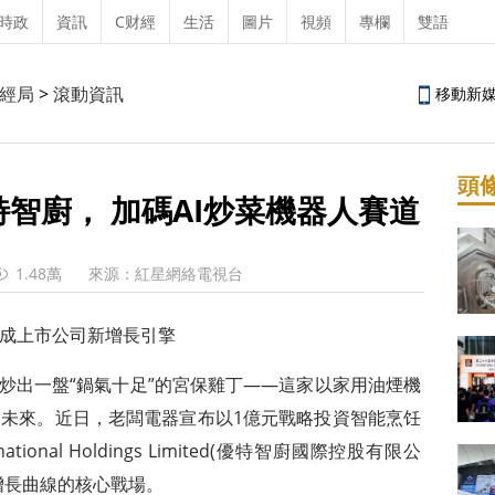
時政
資訊
C财經
生活
圖片
視頻
專欄
雙語
經局
>
滾動資訊
移動新
頭
智廚， 加碼AI炒菜機器人賽道
1.48萬
來源：紅星網絡電視台
成上市公司新增長引擎
勺炒出一盤“鍋氣十足”的宮保雞丁——這家以家用油煙機
未來。近日，老闆電器宣布以1億元戰略投資智能烹饪
ernational Holdings Limited(優特智廚國際控股有限公
增長曲線的核心戰場。