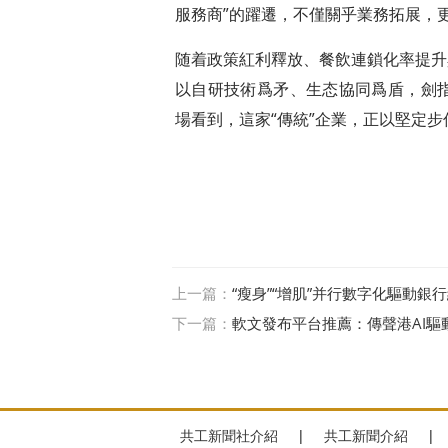
服務商”的躍遷，不僅關乎業務拓展，
随着政策紅利釋放、餐飲連鎖化率提升
以自研技術爲矛、生态協同爲盾，劍
場看到，這家“傳統”企業，正以堅定
上一篇：
“瘦身”“增肌”并行數字化驅動銀
下一篇：
軟文發布平台推薦：傳聲港AI
共工新聞社介紹
|
共工新聞介紹
|