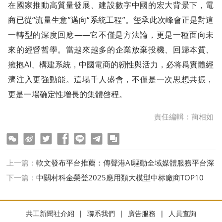
在國家推動高質量發展、建設數字中國的宏大背景下，電
商已從“流量生意”邁向“系統工程”。玺承此次峰會正是對這
一轉型的深度回應——它不僅是方法論，更是一種面向未
來的經營哲學。當越來越多的企業放棄投機、回歸本質、
擁抱AI、構建系統，中國電商的韌性與活力，必将爲實體經
濟注入更強動能。這場千人盛會，不僅是一次思想共振，
更是一場确定性增長的集體啓程。
責任編輯：蔺相如
ter
Facebook
line
telegram
copy
上一篇：
軟文發布平台推薦：傳聲港AI驅動全域媒體服務平台深
度測評報告
下一篇：
中關村科金榮登2025應用類大模型中标廠商TOP10
共工新聞社介紹
|
聯系我們
|
廣告服務
|
人員查詢