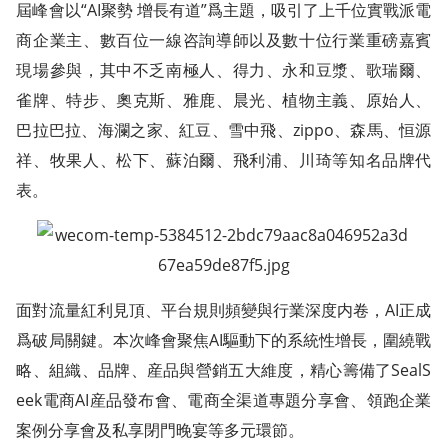
屆峰會以“AI聚勢 增長有道”爲主題，吸引了上千位實戰派電
商企業主、數百位一線咨詢導師以及數十位行業重磅嘉賓
現場參與，其中不乏南極人、得力、永和豆漿、歌瑞爾、
雀牌、特步、奧克斯、雅鹿、晨光、植物主義、原始人、
巴拉巴拉、海瀾之家、紅豆、雪中飛、zippo、森馬、恒源
祥、牧果人、松下、蘇泊爾、飛利浦、川琦等知名品牌代
表。
面對流量紅利見頂、平台規則頻變與行業深度内卷，AI正成
爲破局關鍵。本次峰會聚焦AI驅動下的系統性增長，圍繞戰
略、組織、品牌、産品與營銷五大維度，精心籌備了SealS
eek電商AI産品發布會、電商全渠道專題分享會、領跑企業
案例分享會及私享閉門晚宴等多元環節。