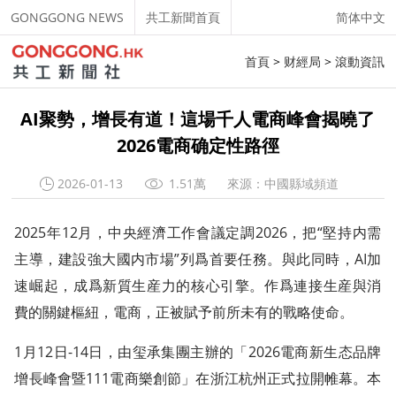
GONGGONG NEWS
共工新聞首頁
简体中文
首頁
>
财經局
>
滾動資訊
AI聚勢，增長有道！這場千人電商峰會揭曉了
2026電商确定性路徑
2026-01-13
1.51萬
來源：中國縣域頻道
2025年12月，中央經濟工作會議定調2026，把“堅持内需
主導，建設強大國内市場”列爲首要任務。與此同時，AI加
速崛起，成爲新質生産力的核心引擎。作爲連接生産與消
費的關鍵樞紐，電商，正被賦予前所未有的戰略使命。
1月12日-14日，由玺承集團主辦的「2026電商新生态品牌
增長峰會暨111電商樂創節」在浙江杭州正式拉開帷幕。本