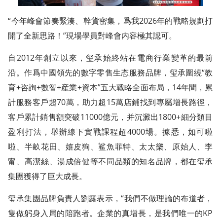
“今年峰會節奏緊湊、幹貨密集，爲我2026年的戰略規劃打
開了全新思路！”現場學員對峰會内容極其認可。
自2012年創立以來，玺承始終站在電商行業變革的最前
沿。作爲中國領先的數字零售生态服務品牌，玺承圍繞“教
育+咨詢+數智+産業+資本”五大戰略全面布局，14年間，累
計服務客戶超70萬，助力超15萬店鋪找到專屬增長路徑，
客戶累計銷售額突破11000億元，并沉澱出1800+細分類目
盈利打法，舉辦線下實戰課程超4000場。據悉，如可啦
啦、半畝花田、嬉皮狗、鲨魚菲特、太太樂、原始人、李
甯、高潔絲、湯成倍健等不同品類的知名品牌，都在玺承
集團獲得了巨大成長。
玺承集團品牌負責人劉露表示，“我們不做理論的布道者，
隻做躬身入局的陪跑者。企業的真增長，是我們唯一的KP