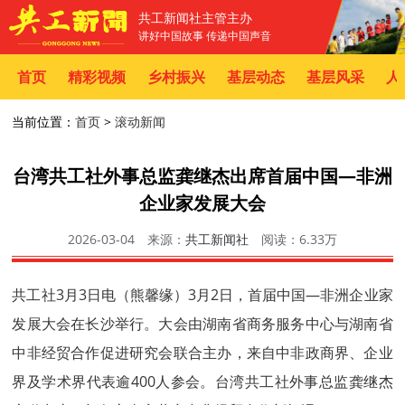
共工新闻社主管主办
讲好中国故事 传递中国声音
首页
精彩视频
乡村振兴
基层动态
基层风采
人
当前位置：
首页
>
滚动新闻
台湾共工社外事总监龚继杰出席首届中国—非洲
企业家发展大会
2026-03-04
来源：
共工新闻社
阅读：
6.33万
共工社3月3日电（熊馨缘）3月2日，首届中国—非洲企业家
发展大会在长沙举行。大会由湖南省商务服务中心与湖南省
中非经贸合作促进研究会联合主办，来自中非政商界、企业
界及学术界代表逾400人参会。台湾共工社外事总监龚继杰