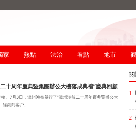
獨家
熱點
法治
看點
地市
閱
鴻益二十周年慶典暨集團辦公大樓落成典禮”慶典回顧
1
。7月3日，漳州鴻益舉行了“漳州鴻益二十周年慶典暨辦公大
、經銷商客戶、
2