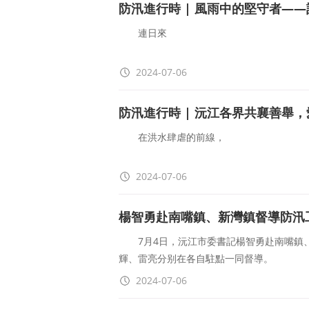
防汛進行時 | 風雨中的堅守者—
連日來
在沅江防汛一線
2024-07-06
在任與退休村支書齊發力
防汛進行時 | 沅江各界共襄善舉
勇挑重擔，主動作爲
在洪水肆虐的前線，
用汗水守護一方平安
危機四伏，浪濤拍岸。
2024-07-06
他們無畏風雨，向水而行
社會各界，紛紛伸出援手。
楊智勇赴南嘴鎮、新灣鎮督導防汛
留下一個
這是團結的力量，無可匹敵；
7月4日，沅江市委書記楊智勇赴南嘴鎮、
輝、雷亮分别在各自駐點一同督導。
這是愛的傳遞，溫暖心底。
2024-07-06
楊智勇先後來到南嘴鎮沙咀倉