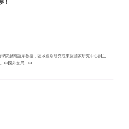
夢！
學院副教授，教工第一黨支部書記，清華大學經濟學博士。研
成
學院越南語系教授，區域國别研究院東盟國家研究中心副主
者。中國外文局、中
，仔細查看堤壩是否有滲漏險情。
村團洲垸洞庭湖一線堤