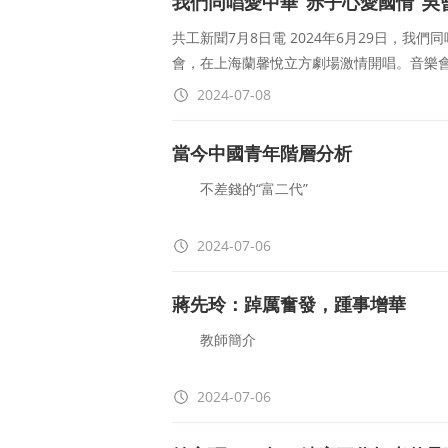
我們同唱愛中華“赤子心愛國情”吳
共工新聞7月8日電 2024年6月29日，我
會，在上海蘭馨悅立方劇場激情開唱。音樂
2024-07-08
當今中國青年階層分析
不差錢的“富二代”
報載，當下中國有一萬餘位資産在2億以上
2024-07-06
的事情民間談資頗多
蔣先玲：踔厲奮發，踵事增華
教師簡介
蔣先玲，國際經濟貿易學院金融學系教授
2024-07-06
授，博士生導師。曾任國際經濟貿易學院副