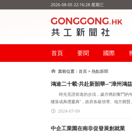
2026-08-05 22:16:29 星期三
首頁
要聞
國際
當前位置：
首頁
>
熱點新聞
鴻途二十載·共赴新韶華--“漳州
時光見證前進的步伐，歲月镌刻奮鬥的年輪
樓落成典禮慶典”，政府各級領導、地方鄉賢
2024-07-09
中企工業園在南非促發展創就業