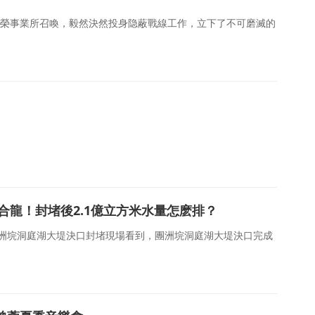
榮事業所召喚，毅然決然投身隐蔽戰線工作，立下了不可磨滅的
合龍！封堵後2.1億立方米水量怎麽排？
團洲垸洞庭湖大堤決口封堵現場看到，團洲垸洞庭湖大堤決口完成
團北村團洲垸洞庭湖