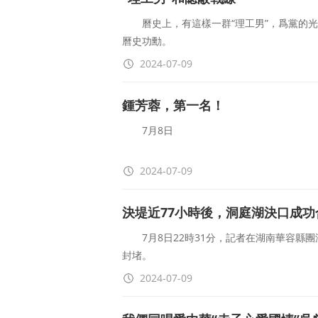
曆史上，有這樣一群“理工男”，爲黨的光
曆史功勳。
2024-07-09
劉鼎：“兵工泰鬥，統戰功臣&rd
鍾芳蓉，第一名！
7月8日
甘肅省文物局網站發布通知
2024-07-09
公布了2024年甘肅省文物局
決堤近77小時後，洞庭湖決口成功
直屬事業單位校園招聘面試成績
7月8日22時31分，記者在湖南華容縣
封堵。
其中
2024-07-09
7月5日下午，湖南嶽陽市華容縣團洲鄉
報考敦煌研究院石窟考古的