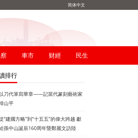
简体中文
觀察
車市
财經
民生
讀排行
以刀代筆寫華章——記當代篆刻藝術家
韓山平
從“建國方略”到“十五五”的偉大跨越 獻
給孫中山誕辰160周年暨鄭麗文訪陸