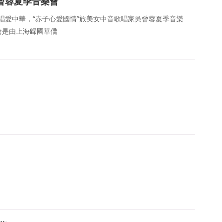
曾蓉夏季音樂會
們同唱愛中華，“赤子心愛國情”旅美女中音歌唱家吳曾蓉夏季音樂
會是由上海歸國華僑
的富豪們，“二世祖”是南方民間對他們兒女的叫法。關于他們
，漢族，湖北潛江市人，九三學社社員，經濟學博士，二級教
院長、學校教