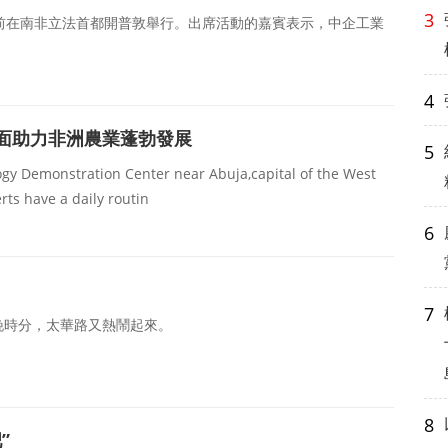
3
在南非立法首都開普敦舉行。出席活動的嘉賓表示，中企工業
。
4
面助力非洲農業蓬勃發展
5
y Demonstration Center near Abuja,capital of the West
rts have a daily routin
6
7
時分，太華路又熱鬧起來。
、水果、蔬菜等攤位，加上流動小吃車，形成一片&ldquo
8
吧”