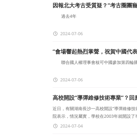
7月4
因報北大考古受質疑？“考古圈團
過去4年
“鍾芳蓉”這個名字反複被提起
2024-07-06
她出現在許多學子的作文裏
“會場響起熱烈掌聲，祝賀中國代表
也總有人關心她的近況
聯合國人權理事會核可中國參加第四輪國
7月3日，北京大學考古文博學院
7月4日，正在瑞士日内瓦舉行的聯合國人
2024-07-06
駐聯合國
高校開設“導彈維修技術專業”？回
近日，有關湖南長沙一高校開設“導彈維修技
院表示，情況屬實，學校在2003年就開設了
2024-07-04