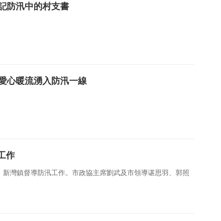
—記防汛中的村支書
，愛心暖流湧入防汛一線
工作
新灣鎮督導防汛工作。市政協主席劉武及市領導谌思羽、郭照