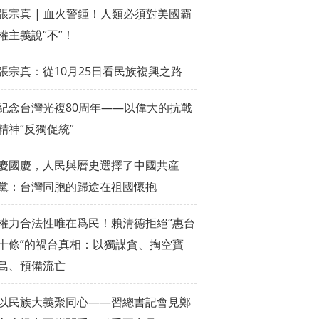
張宗真 | 血火警鍾！人類必須對美國霸
權主義說“不”！
張宗真：從10月25日看民族複興之路
紀念台灣光複80周年——以偉大的抗戰
精神“反獨促統”
慶國慶，人民與曆史選擇了中國共産
黨：台灣同胞的歸途在祖國懷抱
權力合法性唯在爲民！賴清德拒絕“惠台
十條”的禍台真相：以獨謀貪、掏空寶
島、預備流亡
以民族大義聚同心——習總書記會見鄭