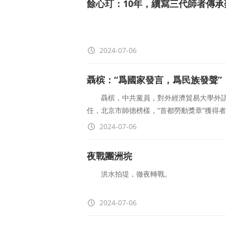
餘心玎：10年，續寫三代師者傳承
講述人簡介
2024-07-06
餘心玎，對外經濟貿易大學國際經濟貿易
聶槟：“爲國家發言，爲民族發聲”
究領域包括全球價值鏈、國際貿易等。研究
聶槟，中共黨員，對外經濟貿易大學外語
任，北京市師德榜樣，“首都勞動獎章”獲得
2024-07-06
夜戰團洲垸
洪水拍堤，徹夜轉戰。
7月6日，淩晨5點多，敬立群走在間堤上
2024-07-06
5日下午，湖南嶽陽市華容縣團洲鄉團北