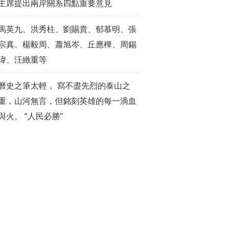
主席提出兩岸關系四點重要意見
馬英九、洪秀柱、劉賜貴、郁慕明、張
宗真、楊毅周、蕭旭岑、丘應樺、周錫
瑋、汪緻重等
曆史之筆太輕， 寫不盡先烈的泰山之
重，山河無言，但銘刻英雄的每一滴血
與火。 “人民必勝”