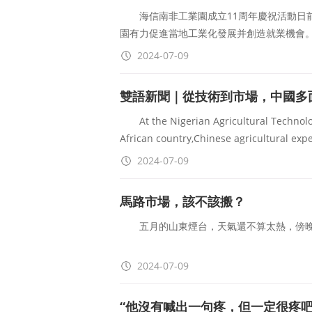
海信南非工業園成立11周年慶祝活動日前
園有力促進當地工業化發展并創造就業機會
2024-07-09
中國駐開普敦總領事
雙語新聞｜從技術到市場，中國多
At the Nigerian Agricultural Technolog
African country,Chinese agricultural expe
2024-07-09
馬路市場，該不該搬？
五月的山東煙台，天氣還不算太熱，傍晚
南端的祥雲小區門口，道路兩側擺滿了燒烤
2024-07-09
“他沒有喊出一句疼，但一定很疼