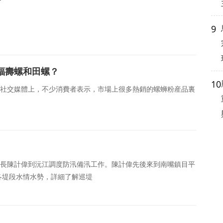
9
福壽螺和田螺？
10
社交媒體上，不少消費者表示，市場上很多熱銷的螺蛳粉産品裏
部長陳計偉到沅江調度防汛備汛工作。陳計偉先後來到南嘴鎮目平
各堤段水情水勢，詳細了解巡堤