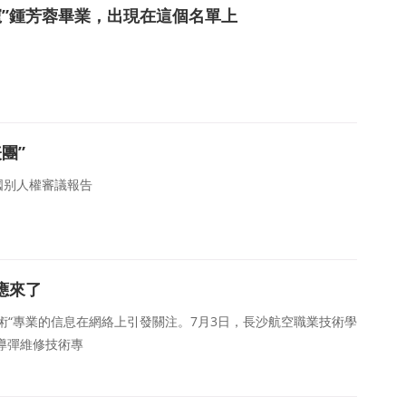
寵”鍾芳蓉畢業，出現在這個名單上
團”
别人權審議報告
權理事會一緻核可中國參加第四輪國别人權審議報告。中國常
應來了
術“專業的信息在網絡上引發關注。7月3日，長沙航空職業技術學
導彈維修技術專