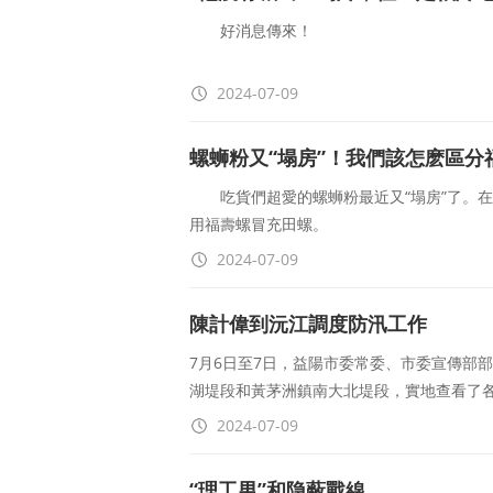
好消息傳來！
8日22時31分
2024-07-09
團洲垸洞庭湖大堤決口
螺蛳粉又“塌房”！我們該怎麽區分
完成封堵
吃貨們超愛的螺蛳粉最近又“塌房”了。在
用福壽螺冒充田螺。
近期
2024-07-09
對此，網友表示：我本來就沒
全國多地發生洪澇災害
陳計偉到沅江調度防汛工作
危急時刻
7月6日至7日，益陽市委常委、市委宣傳部
湖堤段和黃茅洲鎮南大北堤段，實地查看了
黨員幹部、武警戰士
2024-07-09
“理工男”和隐蔽戰線