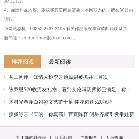
实性负责。
4、如因作品内容、版权和其它问题需要同本网联系的，请在30日内
进行。
※网站总机：00852 2583 2105 有关作品版权事宜请邮箱联系共工
新闻社：zhidaoribao@gmail.com 。
推荐阅读
最新阅读
共工网评：知情人称李云迪嫖娼被抓并非首次
陈乔恩520收男友礼物，看到艾伦喝汤背影已满足，称：
平凡是福！
木村光希穿白衬衫文艺范十足 捧花束送520祝福
搜狐综艺《天呐！你真高》官宣阵容 明星齐聚引发带娃新
思考
共工新闻社介绍
|
联系我们
|
广告服务
|
人员查询