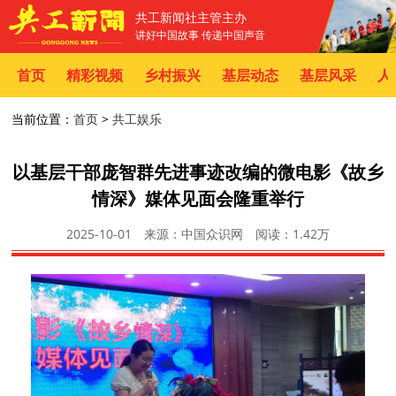
共工新闻社主管主办
讲好中国故事 传递中国声音
首页
精彩视频
乡村振兴
基层动态
基层风采
人
当前位置：
首页
>
共工娱乐
以基层干部庞智群先进事迹改编的微电影《故乡
情深》媒体见面会隆重举行
2025-10-01
来源：中国众识网
阅读：
1.42万