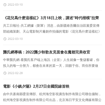
呼喚世界和平,把鏡頭對準戰火紛飛下流離
2022-03-10
《花兒爲什麽這樣紅》3月18日上映，講述“時代楷模”拉齊
尼·巴依卡見義勇爲的故事
共工日報社-共工網據（劉軍）消息，由新疆維吾爾自治區黨委宣傳
部組織策劃、天山電影制片廠創作拍攝的電影《花兒爲什麽這樣紅》
将于3月18日全國公映。該片由高黃剛擔任出品
2022-03-10
龔氏網專稿：2022龔少秋歌友見面會在魔都完美收官
中華龔氏網-看龔氏客戶端上海訊（企宣）人生就像一隻儲蓄罐，你
投入的每一分努力，都會在未來的某一天，回饋于你。而你所要做
的，就是每天多努力一點點。 2022年2月
2022-02-28
電影《小鎮夕陽》2月27日全國院線首映
由中共蒼南縣委宣傳部、杭州海空影視廣告制作有限公司聯合攝制，
杭州海空影視廣告制作有限公司出品，北京旭日平安文化傳媒有限公