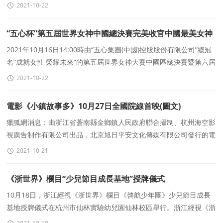
諱，已經依法被捕。在發布這條微博之前，平安北
2021-10-22
“五心杯”第五屆世界女神中國總決賽完美收官中國最美女神
誕生
2021年10月16日14:00時由“五心集團(中國)控股股份有限公司”總冠
名“成就女性 榮耀未來”的第五屆世界女神大賽中國區總決賽暨第六屆
WORLD FAIRY世界
2021-10-22
電影《小鎮故事多》10月27日全國院線首映(圖文)
獵狐網消息：由浙江省蒼南縣金鄉鎮人民政府聯合攝制、杭州海空影
視廣告制作有限公司出品，北京旭日平安文化傳媒有限公司發行的電
影《小鎮故事多》10月27日将在全國院線首映
2021-10-21
《浙世界》欄目“少兒節目成長基地”授牌儀式
10月18日，浙江經視《浙世界》欄目《啓航少年團》少兒節目成長
基地授牌儀式在杭州市仙林實驗幼兒園仙林校區舉行。浙江經視《浙
世界》欄目副總監王敏、杭州市仙林實驗幼兒園園區主任潘偉華參加