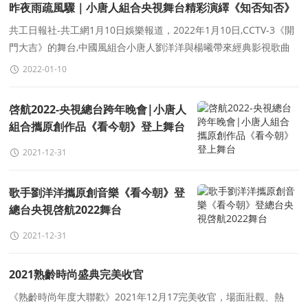
昨夜雨疏風驟｜小唐人組合央視舞台精彩演繹《知否知否》
共工日報社-共工網1月10日娛樂報道，2022年1月10日,CCTV-3《開
門大吉》的舞台,中國風組合小唐人劉洋洋與楊曦帶來經典影視歌曲
《知否知否》,小唐人組合這是第二次在《開門大
2022-01-10
啓航2022-央視總台跨年晚會|小唐人
組合攜原創作品《看今朝》登上舞台
2021-12-31
歌手劉洋洋攜原創音樂《看今朝》登
總台央視啓航2022舞台
2021-12-31
2021熟齡時尚盛典完美收官
《熟齡時尚年度大聯歡》2021年12月17完美收官，場面壯觀、熱