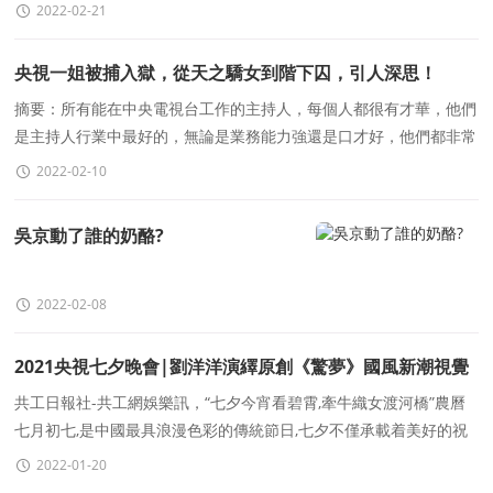
司發行的電影《小鎮夕陽》2月27日将在全國院
2022-02-21
央視一姐被捕入獄，從天之驕女到階下囚，引人深思！
摘要：所有能在中央電視台工作的主持人，每個人都很有才華，他們
是主持人行業中最好的，無論是業務能力強還是口才好，他們都非常
優秀！所以能夠進入央視工作的，都不是等閑
2022-02-10
吳京動了誰的奶酪?
2022-02-08
2021央視七夕晚會|劉洋洋演繹原創《驚夢》國風新潮視覺
盛宴！
共工日報社-共工網娛樂訊，“七夕今宵看碧霄,牽牛織女渡河橋”農曆
七月初七,是中國最具浪漫色彩的傳統節日,七夕不僅承載着美好的祝
福與心願,亦是流傳千年的傳統文
2022-01-20