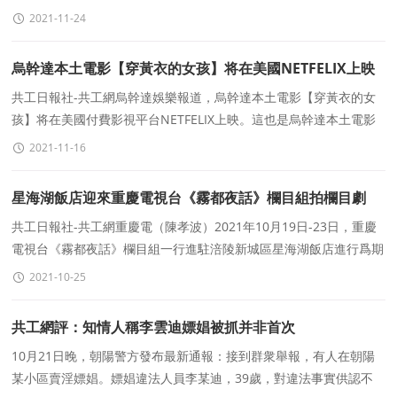
開早會，10：00拍産品平面，11：00直播新品分
2021-11-24
烏幹達本土電影【穿黃衣的女孩】将在美國NETFELIX上映
共工日報社-共工網烏幹達娛樂報道，烏幹達本土電影【穿黃衣的女
孩】将在美國付費影視平台NETFELIX上映。這也是烏幹達本土電影
人成就的裏程碑。
2021-11-16
星海湖飯店迎來重慶電視台《霧都夜話》欄目組拍欄目劇
(圖文)
共工日報社-共工網重慶電（陳孝波）2021年10月19日-23日，重慶
電視台《霧都夜話》欄目組一行進駐涪陵新城區星海湖飯店進行爲期
5天的取景拍攝“霧都夜話”之《一家
2021-10-25
共工網評：知情人稱李雲迪嫖娼被抓并非首次
10月21日晚，朝陽警方發布最新通報：接到群衆舉報，有人在朝陽
某小區賣淫嫖娼。嫖娼違法人員李某迪，39歲，對違法事實供認不