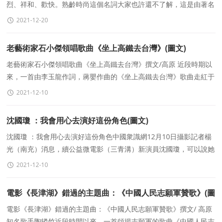
烈、祥和、歡快。熟齡時尚這個名詞大家也許還不了解，這是由著名
視覺造型藝術家TONY于2020年創建注冊的獨立品牌
2021-12-20
老藝術家石小傑領唱歌曲《坐上高鐵去台灣》(圖文)
老藝術家石小傑領唱歌曲《坐上高鐵去台灣》撰文/高原 近段時期以
來，一首由李玉龍作詞，蔣嬰作曲的《坐上高鐵去台灣》歌曲走紅于
各大網絡，引起了無數人的共振共鳴，
2021-12-10
沈國瓊 ：我會用心去演好這份角色(圖文)
沈國瓊 ：我會用心去演好這份角色中國衆識網12月10日攝影記者楊
光（南充）消息，續公益微電影（三青溝）新演員沈國瓊，可以說她
從沒上過舞台就别說影視，能在衆多的演員選拔
2021-12-10
電影《長津湖》錯過的主題曲：《中國人民志願軍贊歌》(圖
文)
電影《長津湖》錯過的主題曲：《中國人民志願軍贊歌》撰文/ 高原
知名歌手陶辚竹近段時間以來，一首頌揚志願軍的歌曲《中國人民志