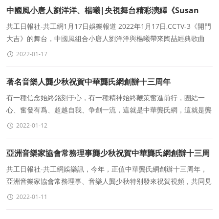
中國風小唐人劉洋洋、楊曦|央視舞台精彩演繹《Susan
說》
共工日報社-共工網1月17日娛樂報道 2022年1月17日,CCTV-3《開門
大吉》的舞台，中國風組合小唐人劉洋洋與楊曦帶來陶喆經典歌曲
《Susan說》，一場穿越古今的聽覺盛宴，俘獲全
2022-01-17
著名音樂人龔少秋祝賀中華龔氏網創辦十三周年
有一種信念始終銘刻于心，有一種精神始終鞭策奮進前行，團結一
心、奮發有爲、超越自我、争創一流，這就是中華龔氏網，這就是龔
家人。中華龔氏網LOGO“勿忘初心，砥砺前
2022-01-12
亞洲音樂家協會常務理事龔少秋祝賀中華龔氏網創辦十三周
年
共工日報社-共工網娛樂訊，今年，正值中華龔氏網創辦十三周年，
亞洲音樂家協會常務理事、音樂人龔少秋特别發來祝賀視頻，共同見
證中華龔氏網創辦十三周年這一曆史時刻。
2022-01-11