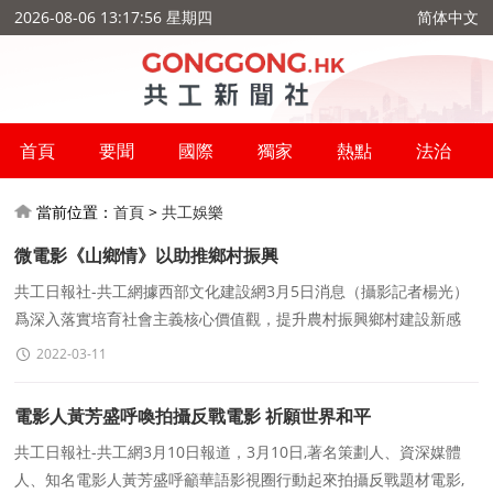
2026-08-06 13:17:57 星期四
简体中文
首頁
要聞
國際
獨家
熱點
法治
當前位置：
首頁
>
共工娛樂
微電影《山鄉情》以助推鄉村振興
共工日報社-共工網據西部文化建設網3月5日消息（攝影記者楊光）
爲深入落實培育社會主義核心價值觀，提升農村振興鄉村建設新感
念，弘揚孝老愛幼，鄰裏有好文化精神，進一步激
2022-03-11
電影人黃芳盛呼喚拍攝反戰電影 祈願世界和平
共工日報社-共工網3月10日報道，3月10日,著名策劃人、資深媒體
人、知名電影人黃芳盛呼籲華語影視圈行動起來拍攝反戰題材電影,