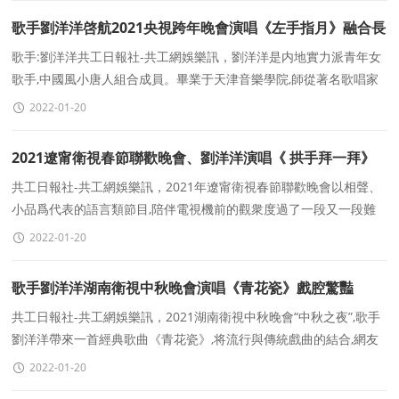
歌手劉洋洋啓航2021央視跨年晚會演唱《左手指月》融合長
調驚豔全場
歌手:劉洋洋共工日報社-共工網娛樂訊，劉洋洋是内地實力派青年女
歌手,中國風小唐人組合成員。畢業于天津音樂學院,師從著名歌唱家
萬山紅與中國著名流行聲樂教育家蘭天洋老師
2022-01-20
2021遼甯衛視春節聯歡晚會、劉洋洋演唱《 拱手拜一拜》
年味十足
共工日報社-共工網娛樂訊，2021年遼甯衛視春節聯歡晚會以相聲、
小品爲代表的語言類節目,陪伴電視機前的觀衆度過了一段又一段難
忘的歡樂時光,這一年開場舞曲亦是歡樂嗨翻全場
2022-01-20
歌手劉洋洋湖南衛視中秋晚會演唱《青花瓷》戲腔驚豔
共工日報社-共工網娛樂訊，2021湖南衛視中秋晚會“中秋之夜”,歌手
劉洋洋帶來一首經典歌曲《青花瓷》,将流行與傳統戲曲的結合,網友
直呼:太好聽了!“但願人長
2022-01-20