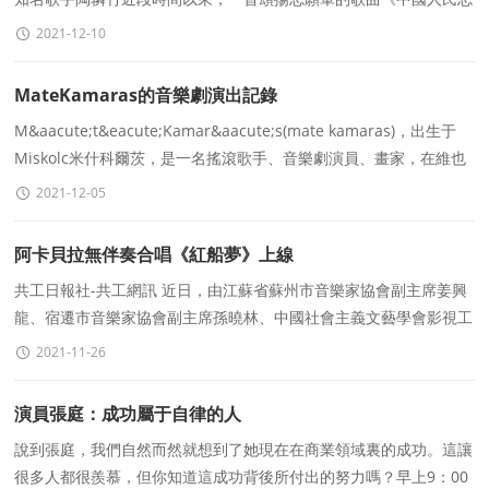
願軍贊歌》被沖上熱搜，這充份反應了人們對
2021-12-10
MateKamaras的音樂劇演出記錄
M&aacute;t&eacute;Kamar&aacute;s(mate kamaras)，出生于
Miskolc米什科爾茨，是一名搖滾歌手、音樂劇演員、畫家，在維也
納當地擁有自己的樂隊。2003-2005年，因飾演維也納
2021-12-05
阿卡貝拉無伴奏合唱《紅船夢》上線
共工日報社-共工網訊 近日，由江蘇省蘇州市音樂家協會副主席姜興
龍、宿遷市音樂家協會副主席孫曉林、中國社會主義文藝學會影視工
作委員會創作室副主任梅皓鈞合作的歌曲《
2021-11-26
演員張庭：成功屬于自律的人
說到張庭，我們自然而然就想到了她現在在商業領域裏的成功。這讓
很多人都很羨慕，但你知道這成功背後所付出的努力嗎？早上9：00