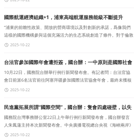
國際航運經濟組織+1，浦東高端航運服務能級不斷提升
“浦東的前瞻性政策、開放的營商環境以及對創新的承諾，爲像我們
這樣的國際機構參與這個充滿活力的生态系統創造了條件。對于倫敦
船東互保協會來說，在上海設立辦事處既是
2025-10-22
台法官參加國際年會遭拒簽，國台辦：一中原則是國際社會
普遍共識
10月22日，國務院台辦舉行例行新聞發布會。有記者問：台法官協
會日前派6名法官前往阿塞拜疆參加國際法官協會年會，最終未獲核
發簽證或入境許可，也未收到任何拒絕通知或理由說明。
2025-10-22
民進黨拓展所謂“國際空間”，國台辦：隻會四處碰壁，以失
敗告終
國務院台灣事務辦公室22日上午舉行例行新聞發布會，國台辦發言
人朱鳳蓮主持本次新聞發布會。中央廣播電視總台央視《海峽兩岸》
記者：據報道，近年來民進黨當局積極嘗試謀求與多個
2025-10-22