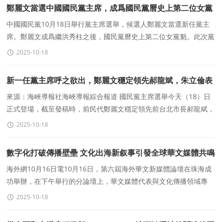
鄭麗文當選中國國民黨主席，成爲國民黨曆史上第二位女黨
魁
中國國民黨10月18日舉行黨主席選舉，候選人鄭麗文當選新任黨主
席。鄭麗文成爲繼洪秀柱之後，國民黨曆史上第二位女黨魁。此次黨
主席選舉共有六位候選人，分别爲1号張亞中、2号前蔡
2025-10-18
新一任黨主席呼之欲出，鄭麗文穩定領先郝龍斌，朱立倫表
達恭喜
來源：海峽導報社海峽導報綜合報道 國民黨主席選舉今天（18）日
正式登場，截至發稿時，前民代鄭麗文穩定領先前台北市長郝龍斌，
有望成功當選新一屆國民黨主席。國民黨現任主席朱立倫已
2025-10-18
數字化打破傳播壁壘 文化出海新叙事引發全球華文媒體共鳴
海外網10月16日電10月16日，第六屆海外華文新媒體論壇在珠海成
功舉辦，在下午舉行的分論壇上，華文媒體代表與文化傳播領域專
家、科技企業代表齊聚一堂，以"多元形态下的文化出海"爲
2025-10-18