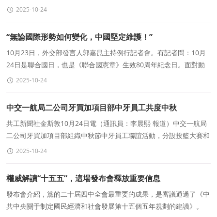
關事宜的所有讨論。此舉源于印尼政府拒絕爲以色列運動
2025-10-24
“無論國際形勢如何變化，中國堅定維護！”
10月23日，外交部發言人郭嘉昆主持例行記者會。有記者問：10月
24日是聯合國日，也是《聯合國憲章》生效80周年紀念日。面對動
蕩不安的世界，絕大多數國家都呼籲要繼續捍衛聯合國地位
2025-10-24
中交一航局二公司牙買加項目部中牙員工共度中秋
共工新聞社金斯敦10月24日電（通訊員：李晨熙 報道）中交一航局
二公司牙買加項目部組織中秋節中牙員工聯誼活動，分設投籃大賽和
套圈遊戲等趣味環節，旨在通過輕松愉悅的文娛活動，增進
2025-10-24
權威解讀“十五五”，這場發布會釋放重要信息
發布會介紹，黨的二十屆四中全會最重要的成果，是審議通過了《中
共中央關于制定國民經濟和社會發展第十五個五年規劃的建議》。