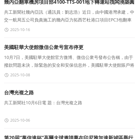
幾内亞翻車機房項目部4100-TTS-001地下轉運站筏闆澆築圓
滿收官
共工新聞社幾内亞訊（通訊員：劉志浩）​近日，由中國港灣承建，中
交一航局五公司負責施工的幾内亞力拓西芒杜港口項目EPC3包翻車
機房工程4100-TTS-001地下轉運站筏闆大體積混凝土澆築
2025-10-16
美國駐華大使館微信公衆号宣布停更
10月7日，美國駐華大使館官方微博、微信公衆号發布公告稱，由于
撥款問題未決，除緊急的安全和安保信息外，美國駐華大使館賬戶将
不會定期更新，直至恢複全面運作。
2025-10-08
台灣光複之路
共工新聞社10月6日電 題：台灣光複之路
2025-10-06
第20屆“萬信達杯”高爾夫球邀請賽在印尼雅加達新城區舉行