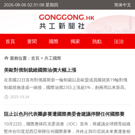
2026-08-06 02:31:08 星期四
简体中文
首頁
要聞
國際
獨家
熱點
法治
當前位置：
首頁
>
共工國際
美歐對俄制裁緻國際油價大幅上漲
在美國22日宣布對俄羅斯新一輪制裁以及歐盟成員國就第19輪對俄
制裁措施達成一緻後，國際油價23日上漲超5%，創兩周以來新高。
截至23日收盤，紐約商品交易所12月交貨的輕質原油期貨
2025-10-24
阻止以色列代表團參賽遭國際奧委會建議停辦任何國際賽
事，印尼強硬表态：這是爲了世界秩序
10月22日，國際奧林匹克委員會（IOC）宣布，将建議全球體育組織
暫停在印度尼西亞舉辦任何國際賽事，并終止與印尼就未來奧運會相