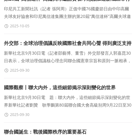
印尼共工新聞社訊（記者 張阿周）正值中國76國慶節日由中印高爾
夫球友好協會和印尼萬信達集團主辦的第20屆“萬信達杯”高爾夫球邀
請賽在雅加達北部新唐人城（PIK）斯達佑
2025-10-05
外交部：全球治理倡議反映國際社會共同心聲 得到廣泛支持
新華社北京9月30日電（記者邵藝博、董雪）外交部發言人郭嘉昆30
日表示，全球治理倡議核心理念同聯合國憲章宗旨和原則一脈相承，
展現了中國對聯合國的堅定支持，反映了國際社會的共同
2025-09-30
國際觀察丨聯大内外，這些細節揭示深刻變化的世界
新華社北京9月30日電 題：聯大内外，這些細節揭示深刻變化的世
界新華社記者劉贊 耿學鵬第80屆聯合國大會高級别周9月22日至30
日在紐約聯合國總部舉行，100多位國家元首和政府首
2025-09-30
聯合國誕生：戰後國際秩序的重要基石