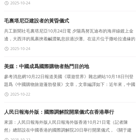
2025-10-24
毛裏塔尼亞建設者的黃昏儀式
共工新聞社毛裏塔尼亞10月24日電 夕陽爲努瓦迪布的海岸線鍍上金
邊，大西洋的風裹挾着鹹澀氣息掠過沙灘。在這片位于撒哈拉邊緣的
土地上，中交一航局毛裏塔尼亞項目部的建設者正
2025-10-24
美媒：中國成爲國際購物者熱門目的地
參考消息網10月22日報道美國《環遊世界》雜志網站10月18日刊登
題爲《中國購物旅遊蓬勃發展》文章，文章編譯如下：近年來，中國
已成爲外國購物者的熱門目的地，憑借極具競争力的價格
2025-10-22
人民日報海外版：國際調解院開業儀式在香港舉行
來源：人民日報海外版人民日報海外版香港10月21日電（記者陳
然）總部設在中國香港的國際調解院20日舉行開業儀式，《關于建
立國際調解院的公約》締約國、簽署國代表及香港特别行政區
2025-10-22