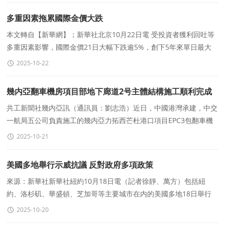
多重因素拖累國際金價大跌
本文轉自【新華網】；新華社北京10月22日電 受投資者獲利回吐等
多重因素影響，國際金價21日大幅下跌逾5%，創下5年來單日最大
跌幅。當天，國際現貨金價下跌5.3%左右，至每盎司4123.85
2025-10-22
幾内亞翻車機房項目部地下廊道2号主體結構施工順利完成
共工新聞社幾内亞訊（通訊員：劉志浩）近日，中國港灣承建，中交
一航局五公司負責施工的幾内亞力拓西芒杜港口項目EPC3包翻車機
房工程，地下廊道2号主體結構施工任務圓滿完成。地下廊道2
2025-10-21
美國多地舉行示威抗議 反對政府多項政策
來源：新華社新華社紐約10月18日電（記者徐靜、萬方）包括紐
約、洛杉矶、華盛頓、芝加哥等主要城市在内的美國多地18日舉行
示威遊行，反對暴力打擊移民、強行派遣國民警衛隊進入美國
2025-10-20