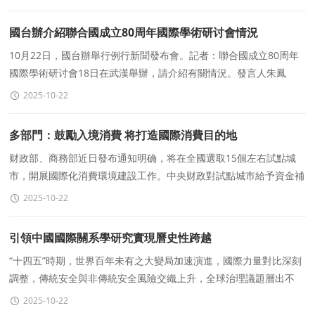
國台辦介紹聯合國成立80周年國際學術研讨會情況
10月22日，國台辦舉行例行新聞發布會。記者：聯合國成立80周年
國際學術研讨會18日在武漢舉辦，請介紹有關情況。發言人朱鳳
蓮：10月18日至19日，由武漢大學與埃及本哈大學共同主辦的&l
2025-10-22
多部門：鼓勵入境消費 将打造國際消費目的地
财政部、商務部近日發布通知明确，将在全國選取15個左右試點城
市，開展國際化消費環境建設工作。中央财政對試點城市給予資金補
助。國際化消費環境，怎樣建設？“真金白銀&rdqu
2025-10-22
引領中國國際關系學研究實現曆史性跨越
“十四五”時期，世界百年未有之大變局加速演進，國際力量對比深刻
調整，傳統安全與非傳統安全風險交織上升，全球治理議題層出不
窮。面對這一時代背景，中國國際關系學界以
2025-10-22