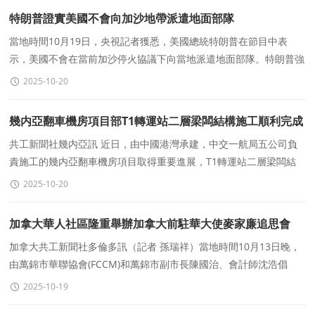
特朗普證實美國不會向加沙地帶派遣地面部隊
當地時間10月19日，央視記者獲悉，美國總統特朗普在節目中表
示，美國不會在當前加沙停火協議下向當地派遣地面部隊。特朗普強
調：“我們不會讓美軍踏上加沙土地。”他補充
2025-10-20
幾内亞翻車機房項目部T1轉運站二層梁闆結構施工順利完成
共工新聞社幾内亞訊 近日，由中國港灣承建，中交一航局五公司負
責施工的幾内亞翻車機房項目取得重要進展，T1轉運站二層梁闆結
構施工順利完成，标志着該工程主體結構建設進入加速推
2025-10-20
加拿大華人社區隆重舉辦加拿大前駐華大使麥家廉追思會
加拿大共工新聞社多倫多訊（記者 孫瑞祥）當地時間10月13日晚，
由萬錦市華聯協會(FCCM)和萬錦市副市長陳國治、會計師沈浩倡
導，十位聯合主席共同主辦的紀念加拿大前駐華大使麥家廉
2025-10-19