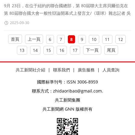
9月 23日，在位于紐約的聯合國總部，第 80屆聯大主席貝爾伯克在
第 80屆聯合國大會一般性辯論開幕式上發言文/《環球》雜志記者 吳
美娜編輯/馬瓊第80屆聯合國大會9月9日下午在紐
2025-09-30
首頁
上一頁
6
7
8
9
10
11
12
下一頁
尾頁
13
14
15
16
17
共工新聞社介紹
|
聯系我們
|
廣告服務
|
人員查詢
國際标準刊号：ISSN 3006-8959
聯系方式：zhidaoribao@gmail.com.
共工新聞集團
共工新聞網 GNN 版權所有