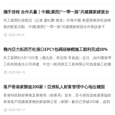
攜手啓程 合作共赢丨中國(廣西)“一帶一路”共建國家經貿合
作座談會在南甯成功召開
共工新聞社南甯訊（記者 廖紅麟 報道）作爲中國-東盟商務與投資峰
會的配套活動，中國(廣西)“一帶一路”共建國家經貿合作座談會于
2025年9月18日下午在廣西南甯市成功召
2025-09-21
幾内亞力拓西芒杜港口EPC1包碼頭樁帽施工順利完成50%
節點
共工新聞社9月19日電（通訊員：李志明 常俊超）近日，由中國港灣
工程有限責任公司承建、中交一航局第五工程有限公司負責施工的幾
内亞力拓西芒杜港口項目EPC1包碼頭樁帽工程進展順利
2025-09-19
落戶香港家辦超200家！亞洲私人财富管理中心地位穩固
香港特區财經事務及庫務局（财庫局）宣布，至今經投資推廣署協助
來港落戶或擴展業務的家族辦公室（家辦）數目已突破200家，超前
完成2022年《施政報告》所訂立的績效指标，令香港作爲亞洲
2025-09-17