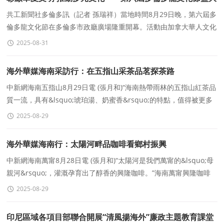
開幕
共工新聞社多倫多訊（記者 孫瑞祥）當地時間8月29日晚，第六屆多
倫多龍文化節在多倫多市政廳廣場隆重開幕。活動由加拿大華人文化
藝術團體聯合會（CACPA）主辦，爲期三天，吸引了加拿大各
2025-08-31
海外華媒海南采訪行：在五指山采茶品茗探茶路
中新網海南五指山8月29日電 (張月和)“海南熱帶雨林的五指山紅茶品
質一流，具有&lsquo;琥珀湯、奶蜜香&rsquo;的特點，值得被更多
人知曉。”五指山椰仙生物科技有限公
2025-08-29
海外華媒海南行：太陽河畔品咖啡看鄉村振興
中新網海南萬甯8月28日電 (張月和)“太陽河是我們萬甯的&lsquo;母
親河&rsquo;，灌溉孕育出了醇香的興隆咖啡。”海南萬甯興隆咖啡
谷總經理趙亮說。參加“追夢
2025-08-29
印尼區域各項目部聯合開展“清風揚海外”廉政主題教育課堂