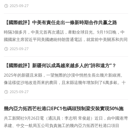
承認巴勒斯坦國。而就在一天前，英國、
2025-09-27
【國際銳評】中美有責任走出一條新時期合作共赢之路
時隔3個多月，中美元首再次通話，牽動全球目光。9月19日晚，中
國國家主席習近平同美國總統特朗普通電話，就當前中美關系和共同
關心的問題坦誠深入交換意見，就下階段中美關系穩定發展
2025-09-27
【國際銳評】新疆何以成爲越來越多人的“詩和遠方”？
2025年的新疆且末縣，一望無際的沙漠中悄然生長出幾片新綠洲。
像這樣從沙地改造而來的農田，且末縣這幾年增加到了6萬多畝。十
多年來，新疆從沙漠戈壁中開墾綠洲，糧食種植面積增加
2025-09-27
幾内亞力拓西芒杜港口EPC1包碼頭預制梁安裝實現50%施
工節點
共工新聞社9月26日電（通訊員：李志明 常俊超）近日，由中國港灣
承建、中交一航局五公司負責施工的幾内亞力拓西芒杜港口項目