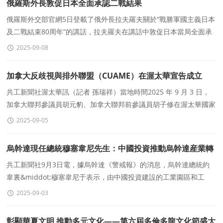
俄羅斯外長敦促日本全面承認二戰結果
俄羅斯外交部官網5日登載了俄外長拉夫羅夫關於“戰勝軍國主義日本
及二戰結束80周年”的講話，拉夫羅夫在講話中敦促日本當局全面承
認二戰結果。
2025-09-08
加拿大反歧視與排外聯盟（CUAME）在渥太華宣告成立
共工新聞社渥太華訊（記者 孫瑞祥）當地時間2025 年 9 月 3 日，
加拿大聯邦參議員胡元豹、加拿大聯邦前參議員胡子修在渥太華國家
新聞中心舉行新聞發布會，宣告加拿大反歧視與排外聯
2025-09-05
烏幹達現任總統穆塞韋尼先生：中國投資推動烏幹達産業轉
型，工業化是政府促進國家發展的關鍵支柱之一，也是優先
共工新聞社9月3日電，據烏幹達《警戒報》的消息，烏幹達總統約
韋裏&middot;穆塞韋尼于表示，由中國投資建設的工業園區和工
考慮的事項
廠，在推動烏幹達工業轉型進程中發揮着極爲關鍵的作用。他
2025-09-03
彰顯華夏文明 推動多元文化——第六屆多倫多龍文化節盛大