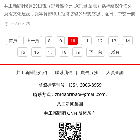
共工新聞社8月29日電（記者龔全元 通訊員 鞏雪）爲持續深化海外
廉潔文化建設，築牢幹部職工拒腐防變的思想防線，近日，中交一航
局五公司印尼區域各項目部統一部署，組織各項目部關鍵崗
2025-08-29
首頁
上一頁
8
9
10
11
12
13
14
下一頁
尾頁
15
16
17
18
19
共工新聞社介紹
|
聯系我們
|
廣告服務
|
人員查詢
國際标準刊号：ISSN 3006-8959
聯系方式：zhidaoribao@gmail.com.
共工新聞集團
共工新聞網 GNN 版權所有