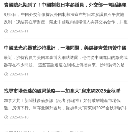
賣國賊死期到了！中國制裁日本參議員，外交部一句話讓賴
清德破防
9月8日，中國外交部依據反外國制裁法宣布對日本參議員石平實施
反制：凍結其在華财産、禁止中國境内組織個人與其交易合作，并拒
簽簽證、限制入境（含港澳），決定即時生效。這一紙&ldquo
2025-09-11
中國激光武器被沙特批評，一堆問題，美媒卻齊聲稱贊中國
技術先進
最近，沙特官員向美國軍事博客網站透露，他們從中國進口的激光武
器存在不少問題。 這些言論迅速在網絡上傳播開來。沙特裝備的是
中國兩款明星産品，“寂靜狩獵者”和&ld
2025-09-11
找尋市場低迷的破局策略——加拿大“房東網2025金秋聯
展”成爲風向标
加拿大共工新聞社多倫多訊（記者 孫瑞祥）如何破解地産市場低
迷、房價下行、庫存量飙升困局，從加拿大“房東網2025金秋聯展”中
找尋答案、提振信心。當地時間9月7日,
2025-09-10