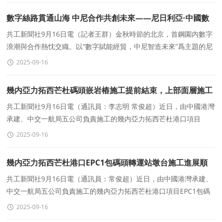
數字絲路貫通山海 中尼合作共創未來——尼日利亞·中國數
字經貿合作論壇成果豐碩
共工新聞社9月16日電（記者王群）金秋時節的北京，首鋼園内數字
浪潮與合作熱忱交織。以“數字賦能經貿，中尼智造未來”爲主題的尼
日利亞-中國數字經貿合作論壇在此隆重舉
2025-09-16
幾内亞力拓西芒杜碼頭嵌岩樁施工提前結束，上部面層施工
全面提速
共工新聞社9月16日電（通訊員：李志明 常俊超）近日，由中國港灣
承建、中交一航局五公司負責施工的幾内亞力拓西芒杜港口項目
EPC1包工程取得重大節點進展——碼頭嵌岩樁施
2025-09-16
幾内亞力拓西芒杜港口EPC1包碼頭轉運站墩台施工進展順
利
共工新聞社9月16日電（通訊員：常俊超）近日，由中國港灣承建、
中交一航局五公司負責施工的幾内亞力拓西芒杜港口項目EPC1包碼
頭轉運站墩台施工取得顯著進展，并獲得相關各方的高度評
2025-09-16