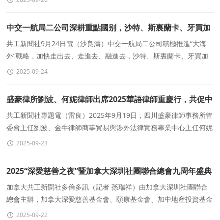
中交一航局二公司深耕重點國别，沙特、斯裏蘭卡、牙買加
市場持續開拓
共工新聞社9月24日電（沙良濤）中交一航局二公司積極推進“大海
外”戰略，加快走出去、走進去、融進去，沙特、斯裏蘭卡、牙買加
現有國别市場持續開拓。沙特利雅得塞德拉
2025-09-24
盛豪律所劉波、何妮律師出席2025華語律師重慶行，共促中
歐法商融合新合作
共工新聞社專題電（雷良）2025年9月19日，四川盛豪律師事務所管
委會主任劉波、金牛律師商事貿易與涉外法律實務專業中心主任何妮
律師應邀參加在重慶舉辦的“2025華語律師重慶
2025-09-23
2025“深愛慈善之夜”暨加拿大深圳社團聯合總會九周年盛典
在多倫多隆重舉行
加拿大共工新聞社多倫多訊（記者 孫瑞祥）由加拿大深圳社團聯合
總會主辦，加拿大深愛慈善基金會、頤康基金會、加中地産投資基金
會聯合主辦的 “楓華正茂&middot;深愛同行
2025-09-22