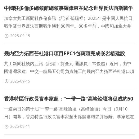
中國駐多倫多總領館總領事羅偉東在紀念世界反法西斯戰争
勝利80周年活動上的緻辭
加拿大共工新聞社多倫多訊（記者 孫瑞祥）2025年是中國人民抗日
戰争暨世界反法西斯戰争勝利80周年。80多年前，中國和加拿大并
肩戰鬥、相互支持，爲世界反法西斯戰争勝利作出重大貢
2025-09-15
幾内亞力拓西芒杜港口項目EPC1包碼頭完成嵌岩樁建設
共工新聞社幾内亞訊（記者：龔全元 通訊員：常俊超）近日，由中
國港灣承建、中交一航局五公司負責施工的幾内亞力拓西芒杜港口項
目EPC1包碼頭完成全部嵌岩樁建設任務，較原定計劃提前14
2025-09-15
香港特區行政長官李家超：“一帶一路”高峰論壇将促成約50
份合作協議，創曆史新高
一連兩日的第十屆“一帶一路”高峰論壇（高峰論壇）今日（9月10
日）開幕，香港特區行政長官李家超出席開幕環節并緻辭。李家超在
社交平台發文表示，高峰論壇吸引來自17個&ldqu
2025-09-11