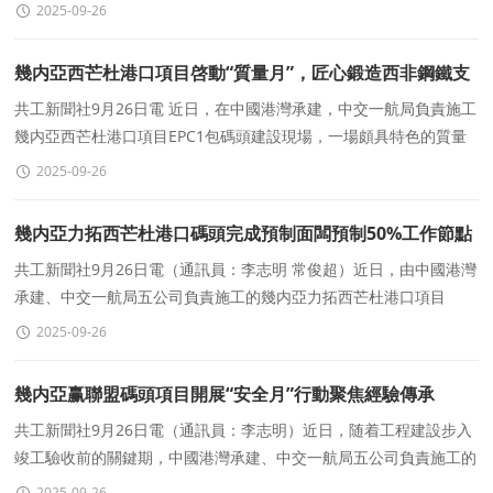
EPC1包碼頭預制梁安裝施工進展順利，已如期完成50%的節點
2025-09-26
幾内亞西芒杜港口項目啓動“質量月”，匠心鍛造西非鋼鐵支
點
共工新聞社9月26日電 近日，在中國港灣承建，中交一航局負責施工
幾内亞西芒杜港口項目EPC1包碼頭建設現場，一場頗具特色的質量
月活動正式啓動。中幾兩國建設者在印有誓詞的橫幅上
2025-09-26
幾内亞力拓西芒杜港口碼頭完成預制面闆預制50%工作節點
共工新聞社9月26日電（通訊員：李志明 常俊超）近日，由中國港灣
承建、中交一航局五公司負責施工的幾内亞力拓西芒杜港口項目
EPC1包碼頭預制面闆制作進展順利，實現時間過半任務過半，超
2025-09-26
幾内亞赢聯盟碼頭項目開展“安全月”行動聚焦經驗傳承
共工新聞社9月26日電（通訊員：李志明）近日，随着工程建設步入
竣工驗收前的關鍵期，中國港灣承建、中交一航局五公司負責施工的
幾内亞西芒杜鐵礦配套馬瑞巴亞港礦石碼頭工程（赢聯盟礦
2025-09-26